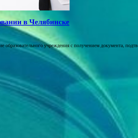
овании в Челябинске
ние образовательного учреждения с получением документа, под