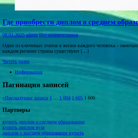
Где приобрести диплом о среднем образ
08.01.2025
admin
Нет комментариев
Один из ключевых этапов в жизни каждого человека – оконча
каждом регионе страны существуют […]
Читать далее
Информация
Пагинация записей
«
Предыдущие записи
1
…
1 604
1 605
1 606
Партнеры
купить диплом о среднем образовании
купить диплом вуза
диплом о высшем образование купить