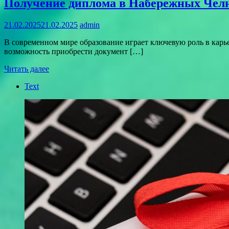
Получение диплома в Набережных Челн
21.02.2025
21.02.2025
admin
В современном мире образование играет ключевую роль в карь
возможность приобрести документ […]
Читать далее
Text