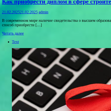
Как приобрести диплом в сфере строит
21.02.2025
21.02.2025
admin
В современном мире наличие свидетельства о высшем образов
способ приобрести […]
Читать далее
Text