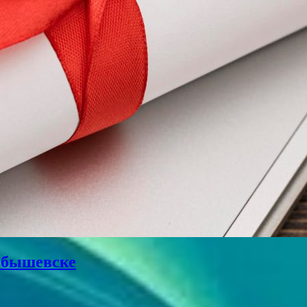
уйбышевске