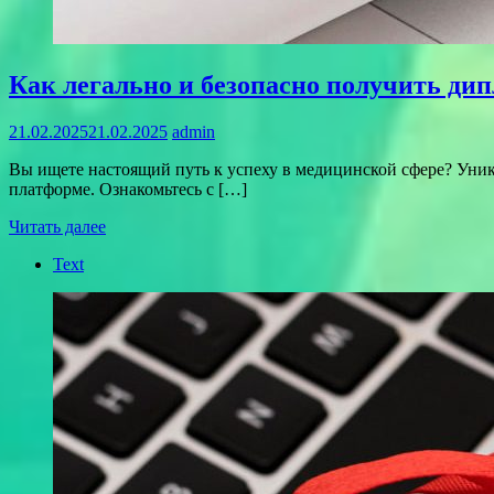
Как легально и безопасно получить ди
21.02.2025
21.02.2025
admin
Вы ищете настоящий путь к успеху в медицинской сфере? Уник
платформе. Ознакомьтесь с […]
Читать далее
Text