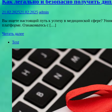
Как легально и безопасно получить ди
21.02.2025
21.02.2025
admin
Вы ищете настоящий путь к успеху в медицинской сфере? Уник
платформе. Ознакомьтесь с […]
Читать далее
Text