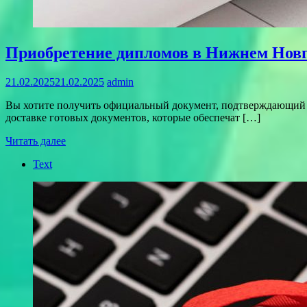
Приобретение дипломов в Нижнем Новго
21.02.2025
21.02.2025
admin
Вы хотите получить официальный документ, подтверждающий у
доставке готовых документов, которые обеспечат […]
Читать далее
Text