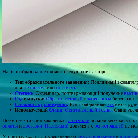
На ценообразование влияют следующие факторы:
Тип образовательного заведения:
Подлинный экземпля
для
техникума
или
института
.
Степень
:
Экземпляр, подтверждающий получение
высше
Год
выпуска:
Образец
готовый
с
занесением
более ранне
Сложность
проведения
:
Если выбранный
вуз
не сотрудн
Используемый
бланк
:
Оригинальный
Гознак
бланк увел
Помните, что слишком низкая
стоимость
должна вызывать подо
оплаты
и
доставки
.
Настоящий
документ с
регистрацией
не мо
Уточните, входит ли в заявленную
цену
приложение
к
диплом