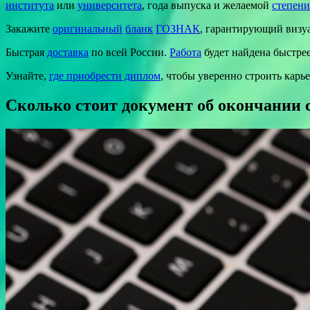
института
или
университета
, года выпуска и желаемой
степени
Закажите
оригинальный
бланк
ГОЗНАК
, гарантирующий визу
Быстрая
доставка
по всей России.
Работа
будет найдена быстре
Узнайте,
где приобрести диплом
, чтобы уверенно строить карь
Сколько стоит документ об окончании с