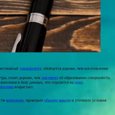
престижный
университет
, обойдется дороже, чем изготовление
тра, стоит дороже, чем
документ
об образовании специалиста.
внесения в базу данных, что отразится на
цене
.
диплома
возрастает.
ости
компании
, проверьте
образец макет
а и уточните условия