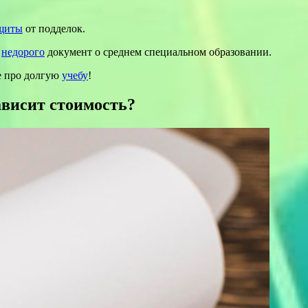
щиты
от подделок.
е
недорого
документ о среднем специальном образовании.
те про долгую
учебу
!
ависит стоимость?