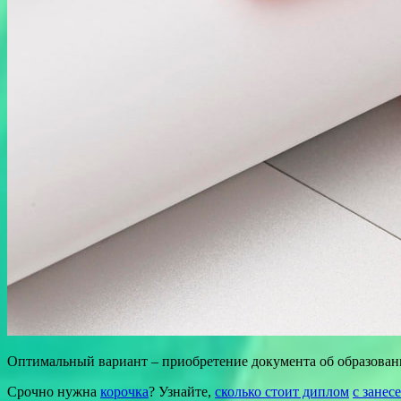
Оптимальный вариант – приобретение документа об образован
Срочно нужна
корочка
? Узнайте,
сколько стоит диплом
с занес