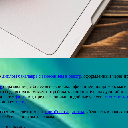
р
диплом бакалавра с занесением в реестр
, оформленный через 
е
образование, с более высокой квалификацией, например, магис
го года выпуска может потребовать дополнительных усилий для 
ичает с
фирма
ми, предлагающими подобные услуги,
стоимость 
ичивает
цену
.
зрения. Перед тем как
приобрести диплом
, убедитесь в надежн
жет быть слишком дешевым.
у
с оценками.