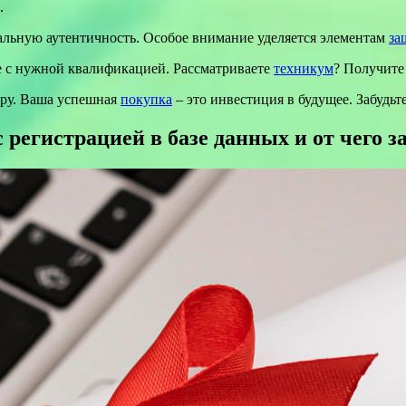
.
альную аутентичность. Особое внимание уделяется элементам
за
е с нужной квалификацией. Рассматриваете
техникум
? Получит
еру. Ваша успешная
покупка
– это инвестиция в будущее. Забудь
 регистрацией в базе данных и от чего з