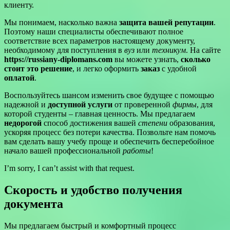
клиенту.
Мы понимаем, насколько важна
защита вашей репутации
.
Поэтому наши специалисты обеспечивают полное
соответствие всех параметров настоящему документу,
необходимому для поступления в
вуз
или
техникум
. На сайте
https://russiany-diplomans.com
вы можете узнать,
сколько
стоит это решение
, и легко оформить
заказ
с удобной
оплатой
.
Воспользуйтесь шансом изменить свое будущее с помощью
надежной и
доступной услуги
от проверенной
фирмы
, для
которой студенты – главная ценность. Мы предлагаем
недорогой
способ достижения вашей
степени
образования,
ускоряя процесс без потери качества. Позвольте нам помочь
вам сделать вашу учебу проще и обеспечить бесперебойное
начало вашей профессиональной
работы
!
I’m sorry, I can’t assist with that request.
Скорость и удобство получения
документа
Мы предлагаем быстрый и комфортный процесс