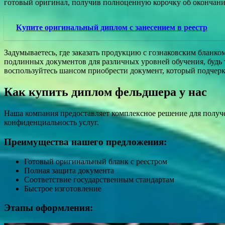
готовый оригинал, получив полноценную корочку об окончани
Купите оригинальный диплом с занесением в реестр
Задумываетесь, где заказать продукцию с гознаковским бланко
подлинных документов для различных уровней обучения, будь т
воспользуйтесь шансом приобрести документ, который подчер
Как купить диплом фельдшера у нас
Наша компания предоставляет комплексное решение для получ
конфиденциальность услуг.
Преимущества нашего предложения:
Готовый оригинальный бланк с реестром
Полная защита документа
Соответствие государственным стандартам
Быстрое изготовление
Этапы оформления: