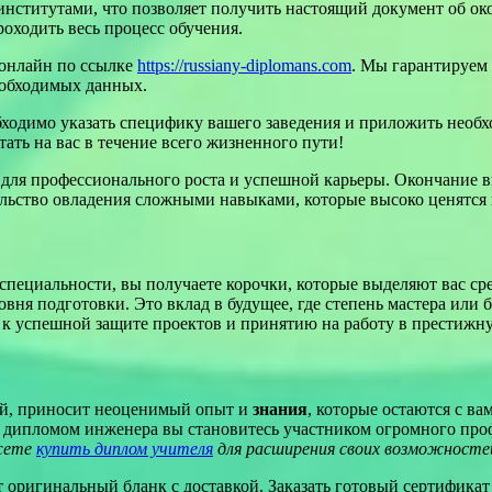
нститутами, что позволяет получить настоящий документ об ок
роходить весь процесс обучения.
 онлайн по ссылке
https://russiany-diplomans.com
. Мы гарантируем
необходимых данных.
еобходимо указать специфику вашего заведения и приложить нео
тать на вас в течение всего жизненного пути!
ля профессионального роста и успешной карьеры. Окончание вы
ельство овладения сложными навыками, которые высоко ценятся 
специальности, вы получаете корочки, которые выделяют вас с
овня подготовки. Это вклад в будущее, где степень мастера или
ь к успешной защите проектов и принятию на работу в престижн
ей, приносит неоценимый опыт и
знания
, которые остаются с в
С дипломом инженера вы становитесь участником огромного про
ожете
купить диплом учителя
для расширения своих возможносте
ригинальный бланк с доставкой. Заказать готовый сертификат с 