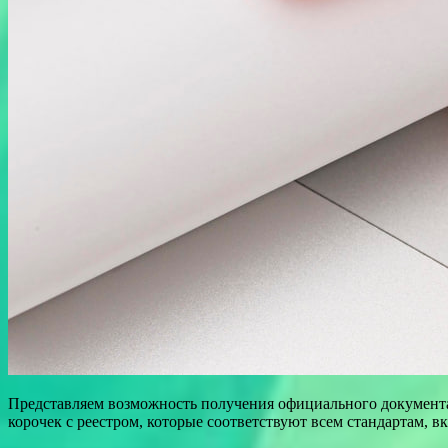
Представляем возможность получения официального документа 
корочек с реестром, которые соответствуют всем стандартам, в