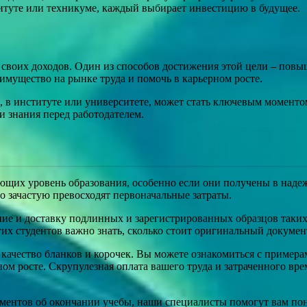
титуте или техникуме, каждый выбирает инвестицию в будущее.
своих доходов. Один из способов достижения этой цели – пов
имущество на рынке труда и помочь в карьерном росте.
 в институте или университете, может стать ключевым моменто
и знания перед работодателем.
щих уровень образования, особенно если они получены в надеж
го зачастую превосходят первоначальные затраты.
ие и доставку подлинных и зарегистрированных образцов таких
х студентов важно знать, сколько стоит оригинальный документ
 качество бланков и корочек. Вы можете ознакомиться с примера
ном росте. Скрупулезная оплата вашего труда и затраченного вр
ументов об окончании учебы, наши специалисты помогут вам поня