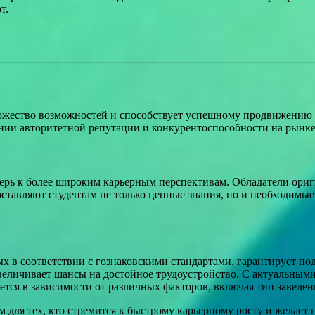
т.
жество возможностей и способствует успешному продвижению п
нии авторитетной репутации и конкурентоспособности на рынке
ерь к более широким карьерным перспективам. Обладатели ориг
ставляют студентам не только ценные знания, но и необходимые
х в соответствии с гознаковскими стандартами, гарантирует п
 увеличивает шансы на достойное трудоустройство. С актуальны
ется в зависимости от различных факторов, включая тип заведе
ля тех, кто стремится к быстрому карьерному росту и желает п