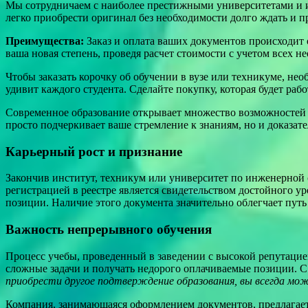
Мы сотрудничаем с наиболее престижными университетами и и
легко приобрести оригинал без необходимости долго ждать и п
Преимущества:
Заказ и оплата ваших документов происходит
ваша новая степень, проведя расчет стоимости с учетом всех 
Чтобы заказать корочку об обучении в вузе или техникуме, н
удивит каждого студента. Сделайте покупку, которая будет рабо
Современное образование открывает множество возможностей д
просто подчеркивает ваше стремление к знаниям, но и доказат
Карьерный рост и признание
Закончив институт, техникум или университет по инженерной 
регистрацией в реестре является свидетельством достойного ур
позиции. Наличие этого документа значительно облегчает пут
Важность непрерывного обучения
Процесс учебы, проведенный в заведении с высокой репутаци
сложные задачи и получать недорого оплачиваемые позиции. 
приобрести другое подтверждение образования, вы всегда м
Компания, занимающаяся оформлением документов, предлагает о