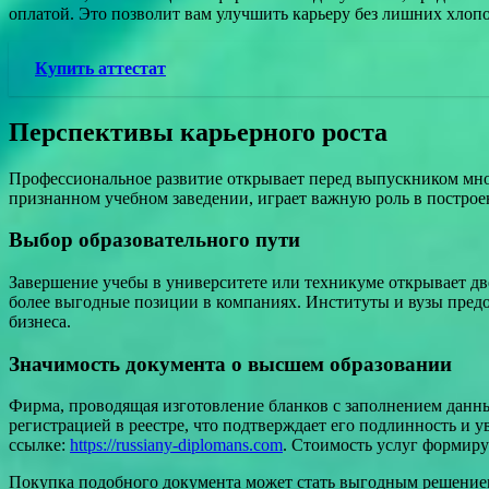
оплатой. Это позволит вам улучшить карьеру без лишних хлопо
Купить аттестат
Перспективы карьерного роста
Профессиональное развитие открывает перед выпускником мно
признанном учебном заведении, играет важную роль в построе
Выбор образовательного пути
Завершение учебы в университете или техникуме открывает дв
более выгодные позиции в компаниях. Институты и вузы предо
бизнеса.
Значимость документа о высшем образовании
Фирма, проводящая изготовление бланков с заполнением данны
регистрацией в реестре, что подтверждает его подлинность и
ссылке:
https://russiany-diplomans.com
. Стоимость услуг формиру
Покупка подобного документа может стать выгодным решением д