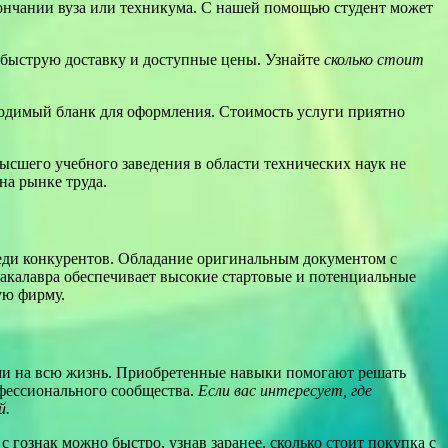
ончании вуза или техникума. С нашей помощью студент может
 быструю доставку и доступные цены. Узнайте
сколько стоит
бходимый бланк для оформления. Стоимость услуги приятно
сшего учебного заведения в области технических наук не
на рынке труда.
реди конкурентов. Обладание оригинальным документом с
 бакалавра обеспечивает высокие стартовые и потенциальные
ую фирму.
ами на всю жизнь. Приобретенные навыки помогают решать
фессионального сообщества.
Если вас интересует, где
й.
гознак можно быстро, узнав заранее, сколько стоит покупка с