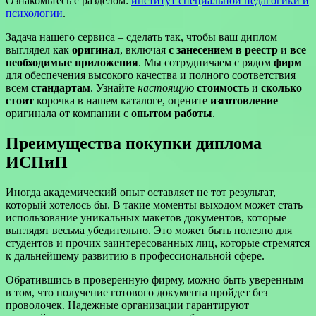
Ознакомьтесь с разделом:
институт специальной педагогики и
психологии
.
Задача нашего сервиса – сделать так, чтобы ваш диплом
выглядел как
оригинал
, включая
с занесением в реестр
и
все
необходимые приложения
. Мы сотрудничаем с рядом
фирм
для обеспечения высокого качества и полного соответствия
всем
стандартам
. Узнайте
настоящую
стоимость
и
сколько
стоит
корочка в нашем каталоге, оцените
изготовление
оригинала от компании с
опытом работы
.
Преимущества покупки диплома
ИСПиП
Иногда академический опыт оставляет не тот результат,
который хотелось бы. В такие моменты выходом может стать
использование уникальных макетов документов, которые
выглядят весьма убедительно. Это может быть полезно для
студентов и прочих заинтересованных лиц, которые стремятся
к дальнейшему развитию в профессиональной сфере.
Обратившись в проверенную фирму, можно быть уверенным
в том, что получение готового документа пройдет без
проволочек. Надежные организации гарантируют