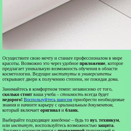
Осуществите свою мечту и станьте профессионалом в мире
красоты. Возможно это через удобное
приложение
, которое
предлагает уникальную возможность обучения в области
косметологии. Ведущие
институты
и
университеты
открывают двери к получению степени, не покидая дома.
Занимайтесь в комфортном темпе: независимо от того,
сколько стоит
ваша учеба –
стоимость
всегда будет
недорого!
Воспользуйтесь шансом
приобрести необходимые
знания и начните карьеру с
оригинальным документом
,
который включает
оригинал
и
бланк
.
Выбирайте подходящее
заведение
– будь то
вуз
,
техникум
,
или
институт
, воспользуйтесь возможностью
защита
.
Доставка осуществляется с
проведенной
транзакцией и