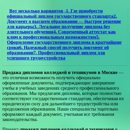
Вот несколько вариантов -1. Где приобрести
официальный диплом государственного стандарта2.
Документ о высшем образовании — быстрое решение
для карьеры3. Легальное получение диплома без
длительного обучения4. Современный аттестат как
ключ к профессиональным возможностям5.
Оформление государственного диплома в кратчайшие
сроки6. Надежный способ получить документ об
образовании7. Профессиональный диплом для
успешного трудоустройства
Продажа дипломов колледжей и техникумов в Москве
—
это отличная возможность получить официально
оформленные документы, подтверждающие завершение
учебы в учебных заведениях среднего профессионального
образования. Мы предлагаем дипломы, которые полностью
соответствуют государственным стандартам, обеспечивая их
юридическую силу для дальнейшего трудоустройства или
продолжения образования. Наши специалисты тщательно
оформляют каждый документ, учитывая все требования
законодательства.
Процесс
продажи дипломов колледжей и техникумов
в