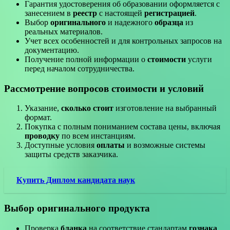
Гарантия удостоверения об образовании оформляется с
занесением в
реестр
с настоящей
регистрацией
.
Выбор
оригинального
и надежного
образца
из
реальных материалов.
Учет всех особенностей и для контрольных запросов на
документацию.
Получение полной информации о
стоимости
услуги
перед началом сотрудничества.
Рассмотрение вопросов стоимости и условий
Указание,
сколько стоит
изготовление на выбранный
формат.
Покупка с полным пониманием состава цены, включая
проводку
по всем инстанциям.
Доступные условия
оплаты
и возможные системы
защиты средств заказчика.
Купить Диплом кандидата наук
Выбор оригинального продукта
Проверка
бланка
на соответствие стандартам
гознака
.