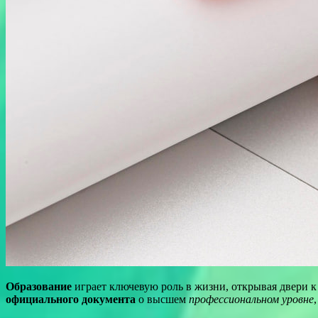
Образование
играет ключевую роль в жизни, открывая двери 
официального документа
о высшем
профессиональном уровне