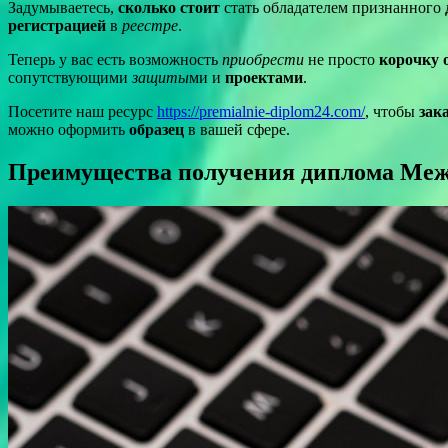
Задумываетесь,
сколько стоит
стать обладателем признанного
регистрацией
в
реестре
.
Теперь у вас есть возможность
приобрести
не просто
корочку 
сопутствующими
защиты
ми и
проектами
.
Посетите наш ресурс
https://premialnie-diplom24.com/
, чтобы
зак
можно оформить
образец
в вашей сфере.
Преимущества получения диплома Межд