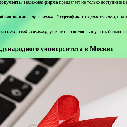
документа
? Надежная
фирма
предлагает не только доступные 
об окончании
, а
оригинальный
сертификат
с
приложением
, под
азать
готовый экземпляр
, уточнить
стоимость
и узнать больше о
ународного университета в Москве