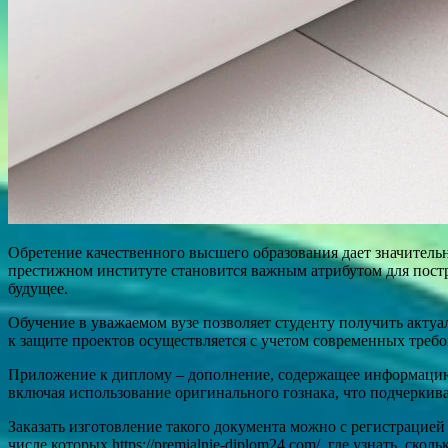
Обретение качественного высшего образования дает значител
престижном институте становится важным атрибутом для пост
будущее.
Обучение в уважаемом вузе позволяет студенту получить актуа
к защите проектов осуществляется с учетом современных треб
Приложение к диплому – дополнение, содержащее информацию 
включая использование оригинального гознака, что подчеркив
Заказать изготовление такого документа можно с регистрацие
числе которых https://premialnie-diplom24.com/, где узнать, ск