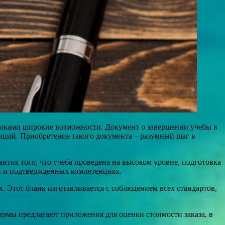
книками широкие возможности. Документ о завершении учебы в
ций. Приобретение такого документа – разумный шаг в
нтия того, что учеба проведена на высоком уровне, подготовка
ни и подтвержденных компетенциях.
Этот бланк изготавливается с соблюдением всех стандартов,
ирмы предлагают приложения для оценки стоимости заказа, в