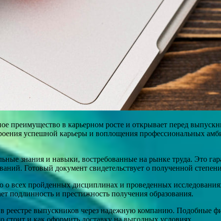
ьное преимущество в карьерном росте и открывает перед выпус
роения успешной карьеры и воплощения профессиональных амби
льные знания и навыки, востребованные на рынке труда. Это гара
ований. Готовый документ свидетельствует о полученной степе
о всех пройденных дисциплинах и проведенных исследованиях. 
ает подлинность и престижность получения образования.
й в реестре выпускников через надежную компанию. Подобные ф
олько стоит и как оформить доставку на выгодных условиях.