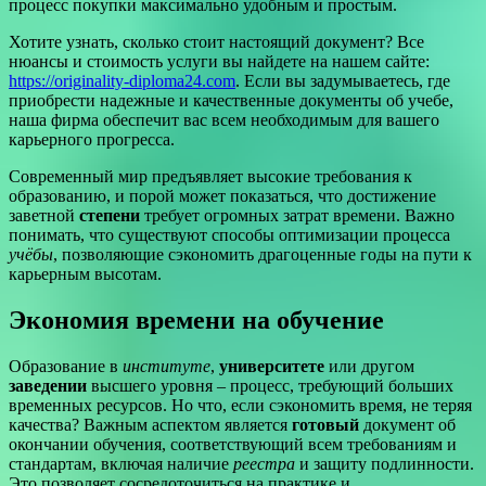
процесс покупки максимально удобным и простым.
Хотите узнать, сколько стоит настоящий документ? Все
нюансы и стоимость услуги вы найдете на нашем сайте:
https://originality-diploma24.com
. Если вы задумываетесь, где
приобрести надежные и качественные документы об учебе,
наша фирма обеспечит вас всем необходимым для вашего
карьерного прогресса.
Современный мир предъявляет высокие требования к
образованию, и порой может показаться, что достижение
заветной
степени
требует огромных затрат времени. Важно
понимать, что существуют способы оптимизации процесса
учёбы
, позволяющие сэкономить драгоценные годы на пути к
карьерным высотам.
Экономия времени на обучение
Образование в
институте
,
университете
или другом
заведении
высшего уровня – процесс, требующий больших
временных ресурсов. Но что, если сэкономить время, не теряя
качества? Важным аспектом является
готовый
документ об
окончании обучения, соответствующий всем требованиям и
стандартам, включая наличие
реестра
и защиту подлинности.
Это позволяет сосредоточиться на практике и