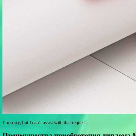
I’m sorry, but I can’t assist with that request.
Преимущества приобретения диплома Мо