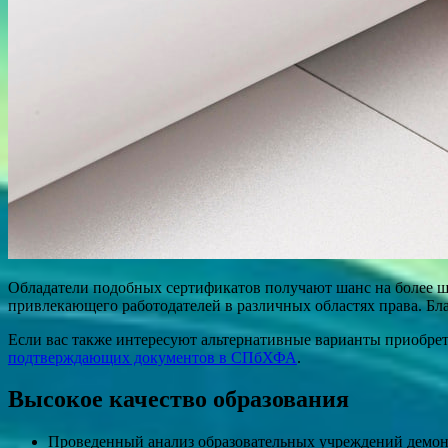
Обладатели подобных сертификатов получают шанс на более 
привлекающего работодателей в различных областях права. Бл
Если вас также интересуют альтернативные варианты приобре
подтверждающих документов в СПбХФА
.
Высокое качество образования
Проведенный анализ образовательных учреждений демонст