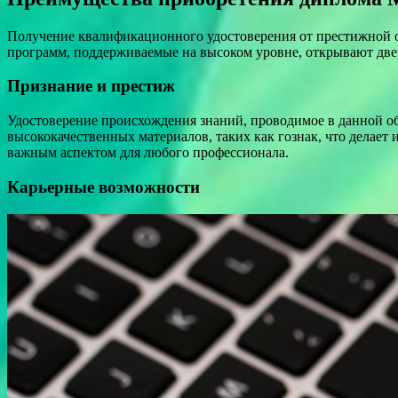
Получение квалификационного удостоверения от престижной о
программ, поддерживаемые на высоком уровне, открывают двер
Признание и престиж
Удостоверение происхождения знаний, проводимое в данной об
высококачественных материалов, таких как гознак, что делает
важным аспектом для любого профессионала.
Карьерные возможности