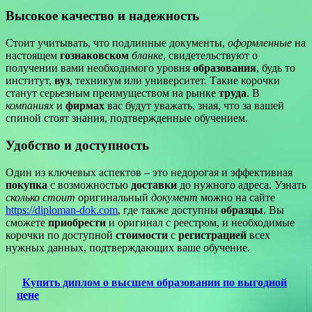
Высокое качество и надежность
Стоит учитывать, что подлинные документы,
оформленные
на
настоящем
гознаковском
бланке
, свидетельствуют о
получении вами необходимого уровня
образования
, будь то
институт,
вуз
, техникум или университет. Такие корочки
станут серьезным преимуществом на рынке
труда
. В
компаниях
и
фирмах
вас будут уважать, зная, что за вашей
спиной стоят знания, подтвержденные обучением.
Удобство и доступность
Один из ключевых аспектов – это недорогая и эффективная
покупка
с возможностью
доставки
до нужного адреса. Узнать
сколько стоит
оригинальный
документ
можно на сайте
https://diploman-dok.com
, где также доступны
образцы
. Вы
сможете
приобрести
и оригинал с реестром, и необходимые
корочки по доступной
стоимости
с
регистрацией
всех
нужных данных, подтверждающих ваше обучение.
Купить диплом о высшем образовании по выгодной
цене