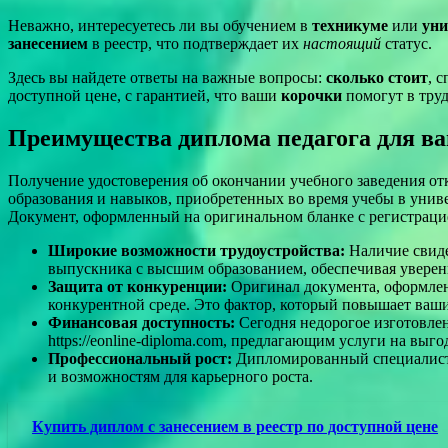
Неважно, интересуетесь ли вы обучением в
техникуме
или
уни
занесением
в реестр, что подтверждает их
настоящий
статус.
Здесь вы найдете ответы на важные вопросы:
сколько стоит
, 
доступной цене, с гарантией, что ваши
корочки
помогут в труд
Преимущества диплома педагога для в
Получение удостоверения об окончании учебного заведения о
образования и навыков, приобретенных во время учебы в универ
Документ, оформленный на оригинальном бланке с регистрацией
Широкие возможности трудоустройства:
Наличие свиде
выпускника с высшим образованием, обеспечивая уверен
Защита от конкуренции:
Оригинал документа, оформлен
конкурентной среде. Это фактор, который повышает ваши
Финансовая доступность:
Сегодня недорогое изготовле
https://eonline-diploma.com, предлагающим услуги на выг
Профессиональный рост:
Дипломированный специалист ч
и возможностям для карьерного роста.
Купить диплом с занесением в реестр по доступной цене