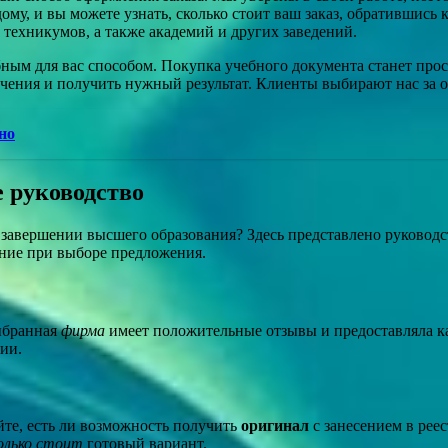
му, и вы можете узнать, сколько стоит ваш заказ, обратившись
 техникумов, а также академий и других заведений.
ным для вас способом. Покупка учебного документа станет пр
учения и получить нужный результат. Клиенты выбирают нас за
но
е руководство
авершении высшего образования? Здесь представлено руководст
мание при выборе предложения.
выбранная
фирма
имеет положительные отзывы и предоставляла к
ии.
йте, есть ли возможность получить
оригинал
с занесением в рее
олько стоит
готовый вариант.