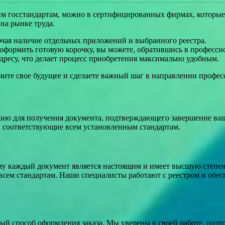
м госстандартам, можно в сертифицированных фирмах, которые 
на рынке труда.
лючая наличие отдельных приложений и выбранного реестра.
о оформить готовую корочку, вы можете, обратившись в професс
дресу, что делает процесс приобретения максимально удобным.
чите свое будущее и сделаете важный шаг в направлении профес
ию для получения документа, подтверждающего завершение ваше
, соответствующие всем установленным стандартам.
му каждый документ является настоящим и имеет высшую степен
 всем стандартам. Наши специалисты работают с реестром и обе
ый способ оформления заказа. Мы уверены в своей работе, поэ