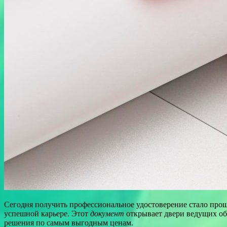
Сегодня получить профессиональное удостоверение стало про
успешной карьере. Этот
документ
открывает двери ведущих об
решения по самым выгодным ценам.