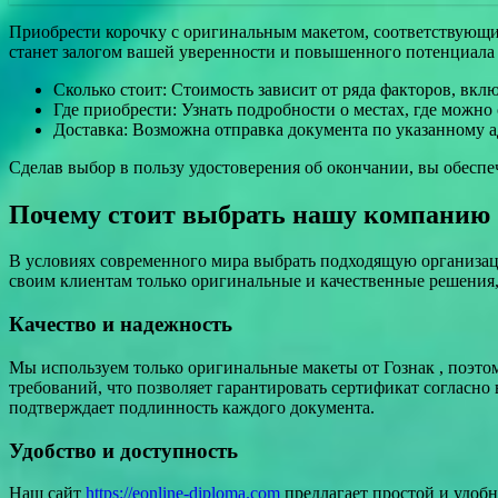
Приобрести корочку с оригинальным макетом, соответствующи
станет залогом вашей уверенности и повышенного потенциала 
Сколько стоит: Стоимость зависит от ряда факторов, вк
Где приобрести: Узнать подробности о местах, где можн
Доставка: Возможна отправка документа по указанному а
Сделав выбор в пользу удостоверения об окончании, вы обеспе
Почему стоит выбрать нашу компанию
В условиях современного мира выбрать подходящую организац
своим клиентам только оригинальные и качественные решения
Качество и надежность
Мы используем только оригинальные макеты от Гознак , поэто
требований, что позволяет гарантировать сертификат согласно
подтверждает подлинность каждого документа.
Удобство и доступность
Наш сайт
https://eonline-diploma.com
предлагает простой и удобн