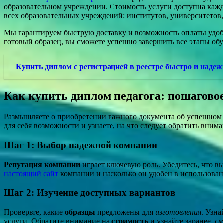
образовательном учреждении. Стоимость услуги доступна каждо
всех образовательных учреждений: институтов, университетов,
Мы гарантируем быструю доставку и возможность оплаты удоб
готовый образец, вы сможете успешно завершить все этапы об
Купить диплом с регистрацией в реестре быстро и надеж
Как купить диплом педагога: пошагово
Размышляете о приобретении важного документа об успешном з
для себя возможности и узнаете, на что следует обратить вни
Шаг 1: Выбор надежной компании
Репутация компании
играет ключевую роль. Убедитесь, что 
настоящий сайт
компании и насколько он удобен в использован
Шаг 2: Изучение доступных вариантов
Проверьте, какие
образцы
предложены для
изготовления
. Узна
услуги. Обратите внимание на
стоимость
и узнайте заранее,
ск