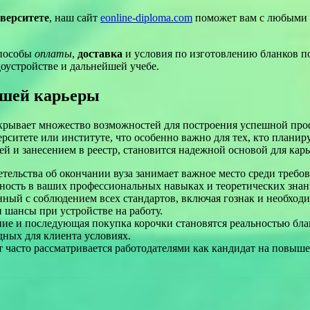
верситете
, наш сайт
eonline-diploma.com
поможет вам с любыми 
способы
оплаты
,
доставка
и условия по изготовлению бланков по
оустройстве и дальнейшей учебе.
ашей карьеры
ткрывает множество возможностей для построения успешной пр
ситете или институте, что особенно важно для тех, кто планиру
 и занесением в реестр, становится надежной основой для карь
тельства об окончании вуза занимает важное место среди требо
ность в ваших профессиональных навыках и теоретических знан
ный с соблюдением всех стандартов, включая гознак и необход
 шансы при устройстве на работу.
ние и последующая покупка корочки становятся реальностью бл
одных для клиента условиях.
асто рассматривается работодателями как кандидат на повыше