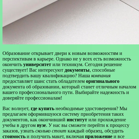
Образование открывает двери к новым возможностям и
перспективам в карьере. Однако не у всех есть возможность
окончить
университет
или техникум. Сегодня решение
существует! Вас интересуют
документы
, способные
подтвердить вашу квалификацию? Наша
компания
предоставляет шанс стать обладателем
оригинального
документа об образовании, который станет отличным началом
вашего профессионального пути. Выбирайте надежность и
доверяйте профессионалам!
Вас волнует,
где купить
необходимые удостоверения? Мы
предлагаем оформившуюся систему приобретения таких
документов, как окончивший
институт
или прохождение
учебы в другом
вузе
. У нас вы сможете перейти к процессу
заказов, узнать
сколько стоит
каждый образец, обсудить
стоимость
и получить макет, включая
приложение
и все