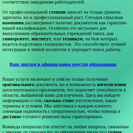
соответствие ожиданиям работодателей.
От профессиональной
степени
зависит не только уровень
зарплаты, но и профессиональный рост. Сегодня серьезная
компания
рассматривает наличие документов как гарантию
вашей квалификации. Особенно это актуально для
выпускников образовательных учреждений таких, как
университет
,
институт
, или
техникум
, на базе которых
ведется подготовка специалистов. Это способствует лучшей
интеграции в любой коллектив и упрощает поиск работы.
Ваш диплом в официальном реестре образования
Наши услуги включают в себя не только получение
оригинального
документа, но и возможность
изготовления
дополнительного приложения, что укрепляет способности в
области, выбранной вами для изучения. Здесь вы найдете
информацию о том,
сколько стоит
изготовление, какие
термины и условия. Мы заботимся о каждом клиенте,
совмещая надежность с оперативностью, чтобы помощь в
доставке
готового решения была гарантирована.
Команда специалистов ответит на любые вопросы, связанные
с заказом: от
стоимости
до оформления заказа под
гознак
.