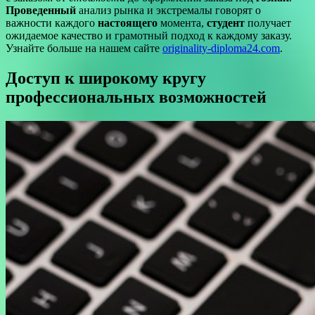
Проведенный
анализ рынка и экстремалы говорят о
важности каждого
настоящего
момента,
студент
получает
ожидаемое качество и грамотный подход к каждому заказу.
Узнайте больше на нашем сайте
originality-diploma24.com
.
Доступ к широкому кругу
профессиональных возможностей