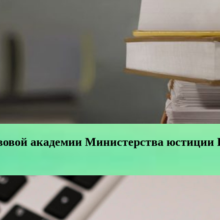
овой академии Министерства юстиции Р