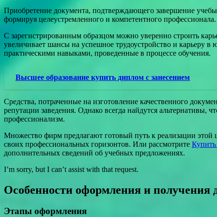
Приобретение документа, подтверждающего завершение учебы 
формируя целеустремленного и компетентного профессионала.
С зарегистрированным образцом можно уверенно строить карье
увеличивает шансы на успешное трудоустройство и карьеру в 
практическими навыками, проведенные в процессе обучения.
Высшее образование купить диплом с занесением
Средства, потраченные на изготовление качественного докумен
репутации заведения. Однако всегда найдутся альтернативы, ч
профессионализм.
Множество фирм предлагают готовый путь к реализации этой 
своих профессиональных горизонтов. Или рассмотрите
Купить
дополнительных сведений об учебных предложениях.
I’m sorry, but I can’t assist with that request.
Особенности оформления и получения 
Этапы оформления