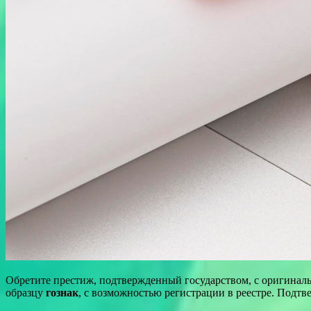
Обретите престиж, подтвержденный государством, с оригина
образцу
гознак
, с возможностью регистрации в реестре. Подт