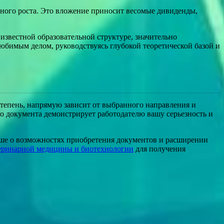
ного роста. Это вложение приносит весомые дивиденды,
известной образовательной структуре, значительно
юбимым делом, руководствуясь глубокой теоретической базой и
 степень, напрямую зависит от выбранного направления и
го документа демонстрирует работодателю вашу серьезность и
льше о возможностях приобретения документов и расширении
еринарной медицины и биотехнологии
для получения