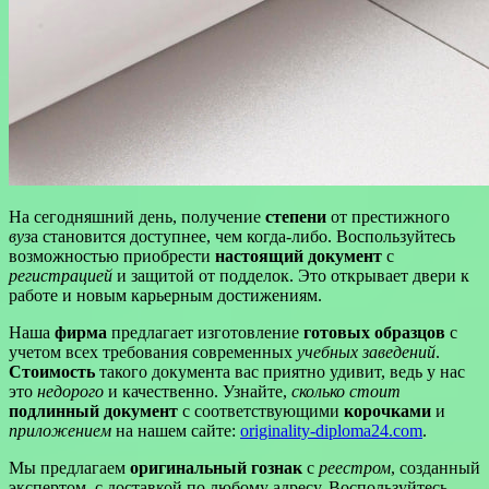
На сегодняшний день, получение
степени
от престижного
вуз
а становится доступнее, чем когда-либо. Воспользуйтесь
возможностью приобрести
настоящий документ
с
регистрацией
и защитой от подделок. Это открывает двери к
работе и новым карьерным достижениям.
Наша
фирма
предлагает изготовление
готовых образцов
с
учетом всех требования современных
учебных заведений
.
Стоимость
такого документа вас приятно удивит, ведь у нас
это
недорого
и качественно. Узнайте,
сколько стоит
подлинный документ
с соответствующими
корочками
и
приложением
на нашем сайте:
originality-diploma24.com
.
Мы предлагаем
оригинальный гознак
с
реестром
, созданный
экспертом, с доставкой по любому адресу. Воспользуйтесь