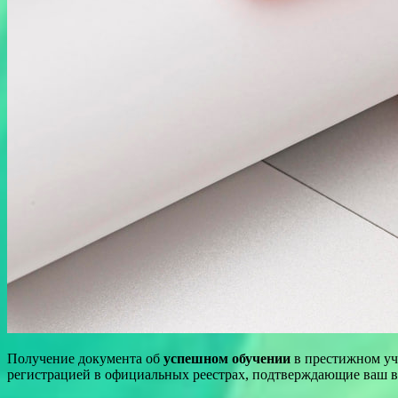
Получение документа об
успешном обучении
в престижном уч
регистрацией в официальных реестрах, подтверждающие ваш в