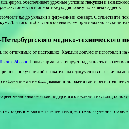
аша фирма обеспечивает удобные условия
покупки
и возможнос
орогую
стоимость и оперативную
доставку
по вашему адресу.
зготовления
до укладки в фирменный конверт. Осуществите поку
икум
. Для того чтобы стать обладателем оригинального свидетел
Петербургского медико-технического и
, не отличимые от настоящих. Каждый документ изготовлен на
y-diploma24.com
. Наша фирма гарантирует надежность и качество 
варианты получения образовательных документов с различными с
 снабжен всеми необходимыми приложениями и регистрацией, ч
 зарекомендовала себя как лидер в изготовлении настоящих док
сте с образцом высшей степени из престижного учебного заведен