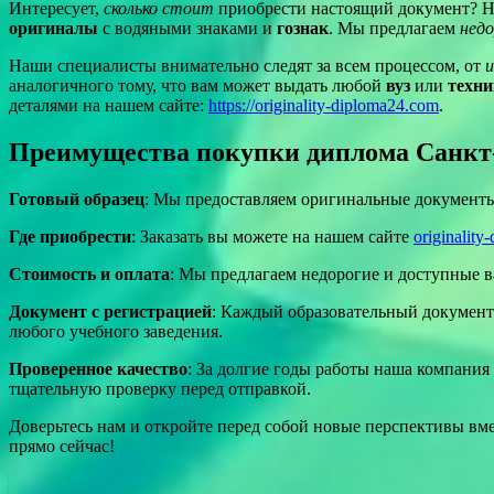
Интересует,
сколько стоит
приобрести настоящий документ? Н
оригиналы
с водяными знаками и
гознак
. Мы предлагаем
нед
Наши специалисты внимательно следят за всем процессом, от
и
аналогичного тому, что вам может выдать любой
вуз
или
техн
деталями на нашем сайте:
https://originality-diploma24.com
.
Преимущества покупки диплома Санкт-
Готовый образец
: Мы предоставляем оригинальные документы
Где приобрести
: Заказать вы можете на нашем сайте
originalit
Стоимость и оплата
: Мы предлагаем недорогие и доступные 
Документ с регистрацией
: Каждый образовательный документ
любого учебного заведения.
Проверенное качество
: За долгие годы работы наша компания
тщательную проверку перед отправкой.
Доверьтесь нам и откройте перед собой новые перспективы вме
прямо сейчас!