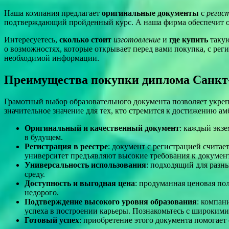
Наша компания предлагает
оригинальные документы
с
регис
подтверждающий пройденный курс. А наша фирма обеспечит оп
Интересуетесь,
сколько стоит
изготовление
и
где купить
такую
о возможностях, которые открывает перед вами покупка, с рег
необходимой информации.
Преимущества покупки диплома Санкт-
Грамотный выбор образовательного документа позволяет укрепи
значительное значение для тех, кто стремится к достижению а
Оригинальный и качественный документ
: каждый экз
в будущем.
Регистрация в реестре
: документ с регистрацией считае
университет предъявляют высокие требования к докумен
Универсальность использования
: подходящий для разн
среду.
Доступность и выгодная цена
: продуманная ценовая пол
недорого.
Подтверждение высокого уровня образования
: компан
успеха в построении карьеры. Познакомьтесь с широким
Готовый успех
: приобретение этого документа помогает