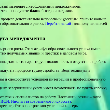
отовый материал с необходимыми приложениями,
, что вы получите
бланк
быстро и надежно.
 процесс действительно
недорогим
и удобным. Узнайте больше
о образовательного рынка.
Перейти на сайт
для получения всей
ута менеджмента
ерного роста. Этот атрибут образовательного успеха имеет
ство получаемых знаний и престиж в деловом мире.
андартами, что гарантирует подлинность и отсутствие проблем
икнуть в процессе трудоустройства. Ведь техникум и
тивы и способствует успешной интеграции в профессиональную
удент, завершивший учебу, имеет возможность получить корочку
 таких специалистов на работу. Настоящий гознак – залог
 ИСИ, Института современного искусства
.
ыстрее перейти к построению успешной карьеры.