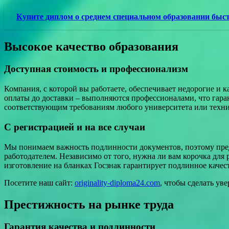
Купите диплом о среднем специальном образовании быс
Высокое качество образования
Доступная стоимость и профессионализм
Компания, с которой вы работаете, обеспечивает недорогие и к
оплаты до доставки – выполняются профессионалами, что гар
соответствующим требованиям любого университета или техн
С регистрацией и на все случаи
Мы понимаем важность подлинности документов, поэтому пред
работодателем. Независимо от того, нужна ли вам корочка для 
изготовление на бланках Госзнак гарантирует подлинное качес
Посетите наш сайт:
originality-diploma24.com
, чтобы сделать ув
Престижность на рынке труда
Гарантия качества и подлинности