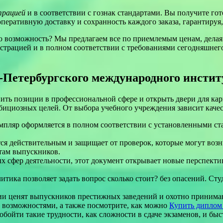
трацией
и в соответствии с гознак стандартами. Вы получите г
еративную доставку и сохранность каждого заказа, гарантируя
 возможность? Мы предлагаем все по приемлемым ценам, делая
истрацией и в полном соответствии с требованиями сегодняшнег
Петербургского международного инстит
ть позиции в профессиональной сфере и открыть двери для карь
мбициозных целей. От выбора учебного учреждения зависит каче
емпляр оформляется в полном соответствии с установленными ст
тся действительным и защищает от проверок, которые могут возн
там выпускников.
ых сфер деятельности, этот документ открывает новые перспек
итика позволяет задать вопрос сколько стоит? без опасений. Ст
ии ценят выпускников престижных заведений и охотно принимают
и возможностями, а также посмотрите, как можно
Купить диплом
 обойти такие трудности, как сложности в сдаче экзаменов, и б