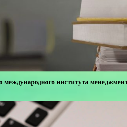
о международного института менеджмент