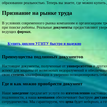
образовании реальностью. Теперь вы знаете, где можно купить
Признание на рынке труда
В условиях современного рынка компаниям и организациям т
при поиске
работы
. Реальные
документы
предоставляют увер
ведущих
фирмах
.
Купить диплом УГНТУ быстро и надежно
Преимущества подлинных документов
Настоящие документы, полученные от
университетов
и други
аспект для
защиты
от возможных недоразумений и обеспечивае
свою
степень
квалификации и уверенно позиционировать себя 
Где и как можно приобрести документ
Наше
заведение
предлагает услуги по
изготовлению
настоящи
подлинности, а наша
компания
обеспечивает быструю
достав
сотрудничества. Мы гарантируем, что
цена
будет
недорого
, а г