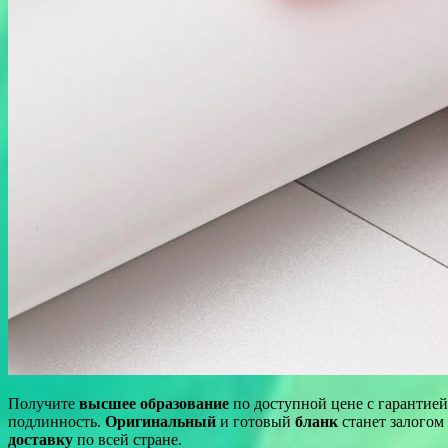
Получите
высшее образование
по доступной цене с гарантие
подлинность.
Оригинальный
и готовый
бланк
станет залого
доставку
по всей стране.