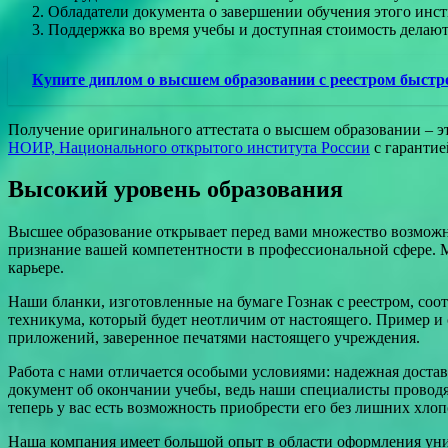
Обладатели документа о завершении обучения этого инст
Поддержка во время учебы и доступная стоимость делают
Купите диплом о высшем образовании с реестром быстр
Получение оригинального аттестата о высшем образовании – 
НОИР, Национального открытого института России
с гарантие
Высокий уровень образования
Высшее образование открывает перед вами множество возможно
признание вашей компетентности в профессиональной сфере. 
карьере.
Наши бланки, изготовленные на бумаге Гознак с реестром, со
техникума, который будет неотличим от настоящего. Пример и 
приложений, заверенное печатями настоящего учреждения.
Работа с нами отличается особыми условиями: надежная достав
документ об окончании учебы, ведь наши специалисты проводя
теперь у вас есть возможность приобрести его без лишних хлоп
Наша компания имеет большой опыт в области оформления унив