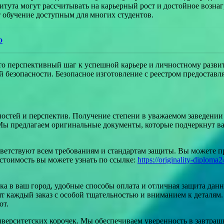
итута могут рассчитывать на карьерный рост и достойное вознаг
 обучение доступным для многих студентов.
о
это перспективный шаг к успешной карьере и личностному разв
й безопасности. Безопасное изготовление с реестром предоставл
стей и перспектив. Получение степени в уважаемом заведении 
Мы предлагаем оригинальные документы, которые подчеркнут ва
ответствуют всем требованиям и стандартам защиты. Вы можете 
стоимость вы можете узнать по ссылке:
https://originality-diploma
ка в ваш город, удобные способы оплата и отличная защита данн
т каждый заказ с особой тщательностью и вниманием к деталям.
от.
ерситетских корочек. Мы обеспечиваем уверенность в завтрашн