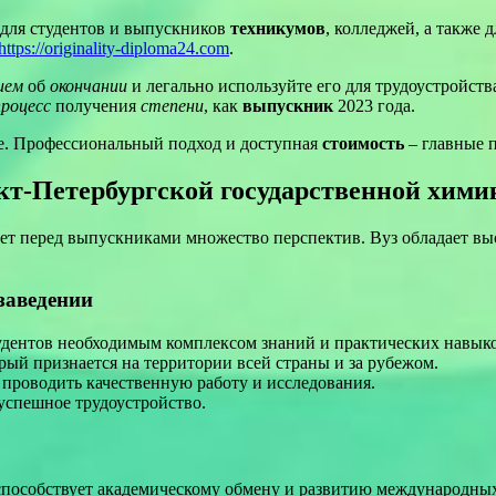
для студентов и выпускников
техникумов
, колледжей, а также 
https://originality-diploma24.com
.
ием
об
окончании
и легально используйте его для трудоустройст
процесс
получения
степени
, как
выпускник
2023 года.
е. Профессиональный подход и доступная
стоимость
– главные 
т-Петербургской государственной хими
т перед выпускниками множество перспектив. Вуз обладает выс
заведении
дентов необходимым комплексом знаний и практических навыко
ый признается на территории всей страны и за рубежом.
проводить качественную работу и исследования.
успешное трудоустройство.
пособствует академическому обмену и развитию международных