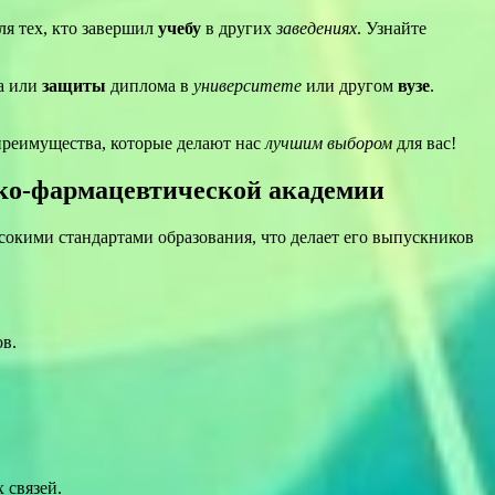
для тех, кто завершил
учебу
в других
заведениях
. Узнайте
ва или
защиты
диплома в
университете
или другом
вузе
.
преимущества, которые делают нас
лучшим выбором
для вас!
ко-фармацевтической академии
окими стандартами образования, что делает его выпускников
в.
 связей.