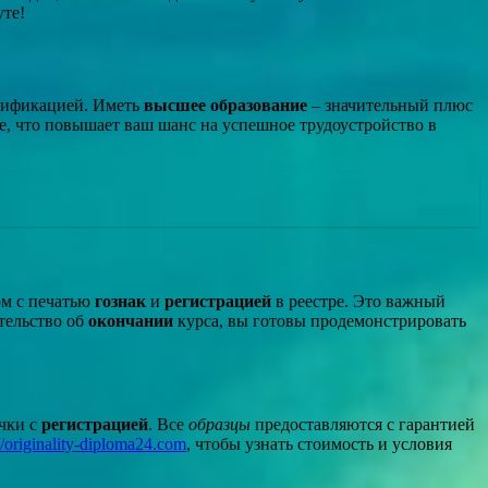
уте!
алификацией. Иметь
высшее образование
– значительный плюс
е, что повышает ваш шанс на успешное трудоустройство в
м с печатью
гознак
и
регистрацией
в реестре. Это важный
тельство об
окончании
курса, вы готовы продемонстрировать
очки с
регистрацией
. Все
образцы
предоставляются с гарантией
//originality-diploma24.com
, чтобы узнать стоимость и условия