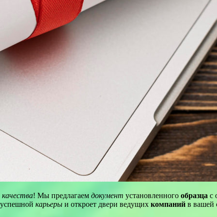
й
качества
! Мы предлагаем
документ
установленного
образца
с 
м успешной
карьеры
и откроет двери ведущих
компаний
в вашей 