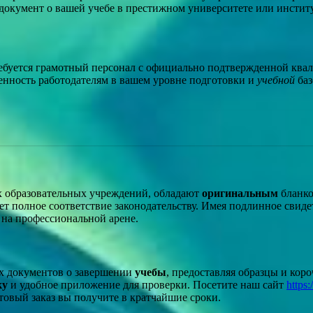
 документ о вашей учебе в престижном университете или инстит
ребуется грамотный персонал с официально подтвержденной кв
енность работодателям в вашем уровне подготовки и
учебной
баз
х образовательных учреждений, обладают
оригинальным
бланко
т полное соответствие законодательству. Имея подлинное свиде
на профессиональной арене.
х документов о завершении
учебы
, предоставляя образцы и кор
ку
и удобное приложение для проверки. Посетите наш сайт
https:
отовый заказ вы получите в кратчайшие сроки.