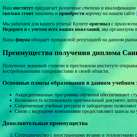
Наш
институт
предлагает различные
степени
и квалификации 
сколько стоит
заказать
и
приобрести
корочку
на нашем сайте
Мы работаем для вашего успеха! Купите
оригинал
с
приложен
Недорого и с учетом всех ваших пожеланий
, мы организуем
Наша
фирма
обладает прекрасной репутацией на данном рынк
Преимущества получения диплома Санк
Получение значимой степени в престижном институте открывае
востребованными специалистами в своей области.
Основные плюсы образования в данном учебном 
Аккредитованные программы обучения обеспечивают сту
Возможность использовать оригинальный документ, котор
Современные учебные ресурсы и лаборатории позволяют 
Связи с ведущими компаниями предоставляют шансы на 
Дополнительные преимущества
Сотрудничество с иностранными вузами и техникумами с