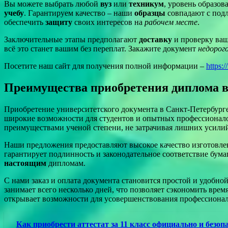
Вы можете выбрать любой
вуз
или
техникум
, уровень образо
учебу
. Гарантируем качество – наши
образцы
совпадают с под
обеспечить
защиту
своих интересов на
рабочем месте
.
Заключительные этапы предполагают
доставку
и проверку ваш
всё это станет вашим без переплат. Закажите документ
недорог
Посетите наш сайт для получения полной информации –
https:
Преимущества приобретения диплома в
Приобретение университетского документа в Санкт-Петербурге
широкие возможности для студентов и опытных профессионалов
преимуществами ученой степени, не затрачивая лишних усили
Наши предложения предоставляют высокое качество изготовле
гарантирует подлинность и законодательное соответствие бума
настоящим
дипломам.
С нами заказ и оплата документа становится простой и удобн
занимает всего несколько дней, что позволяет сэкономить врем
открывает возможности для усовершенствования профессионал
Как приобрести аттестат за 11 класс официально и безоп