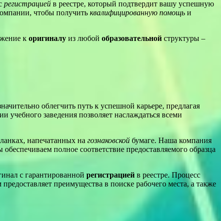
с
регистрацией
в реестре, который подтвердит вашу успешную
омпании, чтобы получить
квалифицированную помощь
и
ожение к
оригиналу
из любой
образовательной
структуры –
ачительно облегчить путь к успешной карьере, предлагая
и учебного заведения позволяет наслаждаться всеми
ланках, напечатанных на
гознаковской
бумаге. Наша компания
ы обеспечиваем полное соответствие предоставляемого образца
игинал с гарантированной
регистрацией
в реестре. Процесс
 предоставляет преимущества в поиске рабочего места, а также