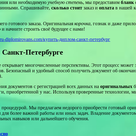
вания или необходимую
учебную степень
, мы предоставим
бланк
линными. Спрашивайте,
сколько стоит
заказ и
оплата
в нашей к
его готового заказа. Оригинальная
корочка
, гознак и даже прил
о
и начните строить своё будущее с нами!
//ru-diplomirovans.com/купить-диплом-санкт-петербург
 Санкт-Петербурге
 открывает многочисленные перспективы. Этот процесс может зн
. Безопасный и удобный способ получить документ об окончани
й.
ния документов с регистрацией всех данных на
оригинальных
б
ги, приобретенной у нас. Используя проверенные технологии, м
ой процедурой. Мы предлагаем недорого приобрести готовый ор
я для более важной работы или иных задач. Владение документом
ьных навыков или дальнейшего обучения.
асно