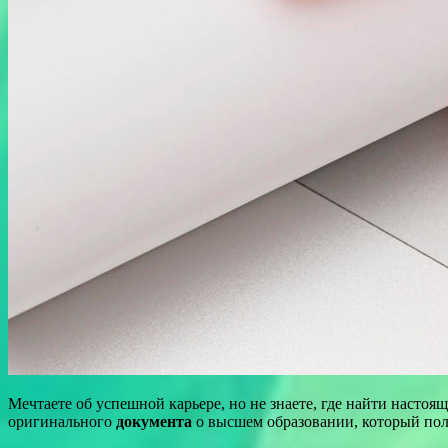
Мечтаете об успешной карьере, но не знаете, где найти наст
оригинального
документа
о высшем образовании, который пол