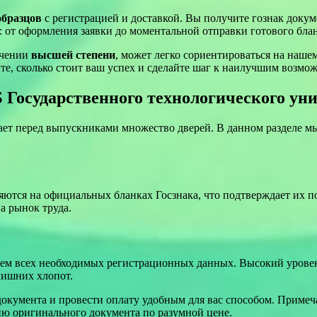
образцов
с регистрацией и доставкой. Вы получите гознак докуме
: от оформления заявки до моментальной отправки готового блан
учении
высшей степени
, может легко сориентироваться на наше
те, сколько стоит ваш успех и сделайте шаг к наилучшим возмо
Государственного технологического уни
т перед выпускниками множество дверей. В данном разделе мы
тся на официальных бланках Госзнака, что подтверждает их по
а рынок труда.
нием всех необходимых регистрационных данных. Высокий урове
лишних хлопот.
 документа и провести оплату удобным для вас способом. Примеч
ию оригинального документа по разумной цене.