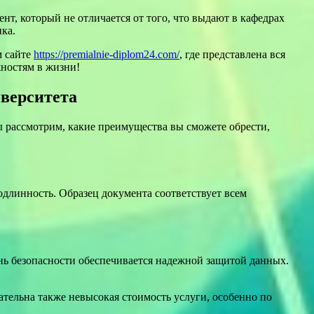
нт, который не отличается от того, что выдают в кафедрах
ка.
м сайте
https://premialnie-diplom24.com/
, где представлена вся
жностям в жизни!
верситета
 рассмотрим, какие преимущества вы сможете обрести,
длинность. Образец документа соответствует всем
нь безопасности обеспечивается надежной защитой данных.
ательна также невысокая стоимость услуги, особенно по