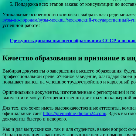
Поддержка всех этапов заказа: от консультации до достав
Уникальные особенности позволяют выбрать нас среди множес
вузы-по-городам/вузы-москвы/московский-государственный-ун
успешной работе!
Где купить диплом высшего образования СССР и по как
Качество образования и признание в и
Выбирая документы о завершении высшего образования, будущи
профессиональной среде. Учебное заведение, благодаря своей
повышает шансы на успешное трудоустройство и карьерный ро
Оригинальные документы, изготовленные с регистрацией и по о
выпускники могут беспрепятственно двигаться по карьерной л
Для тех, кто хочет иметь высококачественные аттестаты, комп
официальный сайт
https://premialnie-diplom24.com/
. Здесь вы с
документы быстро и недорого.
Как и для выпускников, так и для студентов, важен вопрос: ск
Однако компания гарантирует доступные цены и помощь квали