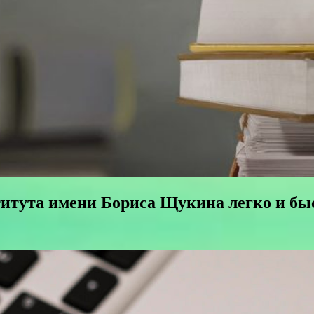
титута имени Бориса Щукина легко и бы