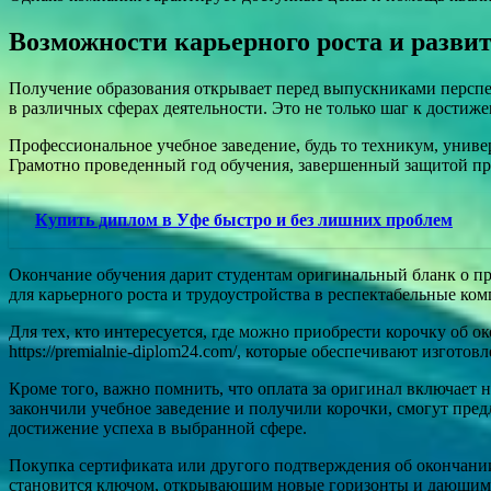
Возможности карьерного роста и разви
Получение образования открывает перед выпускниками перспек
в различных сферах деятельности. Это не только шаг к дости
Профессиональное учебное заведение, будь то техникум, унив
Грамотно проведенный год обучения, завершенный защитой про
Купить диплом в Уфе быстро и без лишних проблем
Окончание обучения дарит студентам оригинальный бланк о при
для карьерного роста и трудоустройства в респектабельные ко
Для тех, кто интересуется, где можно приобрести корочку об о
https://premialnie-diplom24.com/, которые обеспечивают изгото
Кроме того, важно помнить, что оплата за оригинал включает 
закончили учебное заведение и получили корочки, смогут пре
достижение успеха в выбранной сфере.
Покупка сертификата или другого подтверждения об окончании
становится ключом, открывающим новые горизонты и дающим 