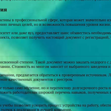
тия
тивы в профессиональной сфере, которая может значительно из
жению личных целей, но и возможность повышения уровня жизни.
ерситет или даже вуз, предоставляет шанс обзавестись необход
екта, позволяет получить настоящий документ с регистрацией, 
своенной степени. Такой документ можно заказать недорого с д
мпании. Стоимость во многом зависит от выбранного заведения 
кончании, предлагается обратиться к проверенным источникам. Л
вление качественных документов с реестром.
не только само обучение, но и перспективу долгосрочного рост
дложить работодателям широкий перечень навыков, полученных в
 учебы позволяет ускорить процесс устройства на работу, обес
толчок к реализации в лучшей компании.