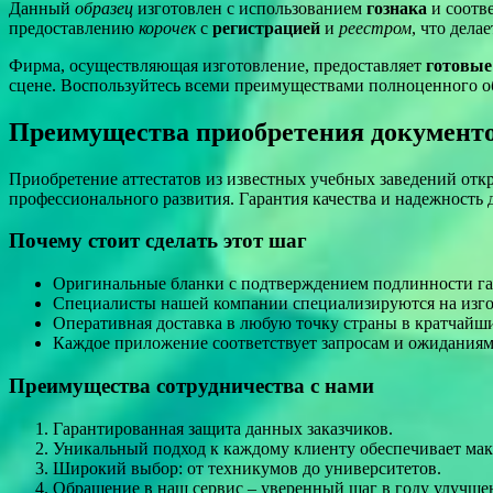
Данный
образец
изготовлен с использованием
гознака
и соотве
предоставлению
корочек
с
регистрацией
и
реестром
, что дела
Фирма, осуществляющая изготовление, предоставляет
готовые
сцене. Воспользуйтесь всеми преимуществами полноценного о
Преимущества приобретения документо
Приобретение аттестатов из известных учебных заведений откр
профессионального развития. Гарантия качества и надежность
Почему стоит сделать этот шаг
Оригинальные бланки с подтверждением подлинности га
Специалисты нашей компании специализируются на изго
Оперативная доставка в любую точку страны в кратчайши
Каждое приложение соответствует запросам и ожиданиям
Преимущества сотрудничества с нами
Гарантированная защита данных заказчиков.
Уникальный подход к каждому клиенту обеспечивает мак
Широкий выбор: от техникумов до университетов.
Обращение в наш сервис – уверенный шаг в году улучше