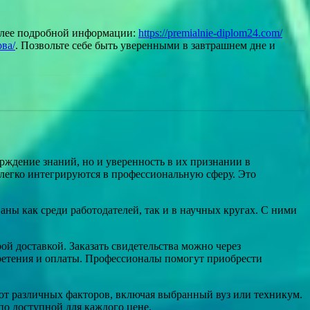
более подробной информации:
https://premialnie-diplom24.com/
ва/
. Позвольте себе быть уверенными в завтрашнем дне и
рждение знаний, но и уверенность в их признании в
 легко интегрируются в профессиональную сферу. Это
ны как среди работодателей, так и в научных кругах. С ними
ой доставкой. Заказать свидетельства можно через
ретения и оплаты. Профессионалы помогут приобрести
и от различных факторов, включая выбранный вуз или техникум.
о доступной для каждого цене.