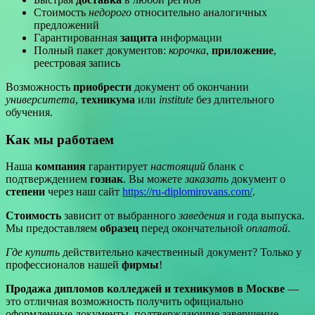
Стоимость
недорого
относительно аналогичных
предложений
Гарантированная
защита
информации
Полный пакет документов:
корочка
,
приложение
,
реестровая запись
Возможность
приобрести
документ об окончании
университета
,
техникума
или
institute
без длительного
обучения.
Как мы работаем
Наша
компания
гарантирует
настоящий
бланк с
подтверждением
гознак
. Вы можете
заказать
документ о
степени
через наш сайт
https://ru-diplomirovans.com/
.
Стоимость
зависит от выбранного
заведения
и года выпуска.
Мы предоставляем
образец
перед окончательной
оплатой
.
Где купить
действительно качественный документ? Только у
профессионалов нашей
фирмы
!
Продажа дипломов колледжей и техникумов в Москве
—
это отличная возможность получить официально
оформленные документы, подтверждающие завершение