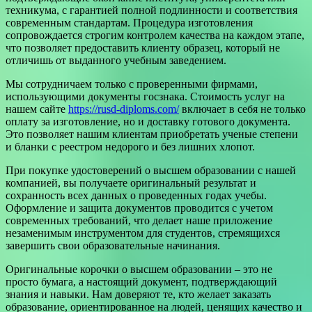
техникума, с гарантией полной подлинности и соответствия
современным стандартам. Процедура изготовления
сопровождается строгим контролем качества на каждом этапе,
что позволяет предоставить клиенту образец, который не
отличишь от выданного учебным заведением.
Мы сотрудничаем только с проверенными фирмами,
использующими документы госзнака. Стоимость услуг на
нашем сайте
https://rusd-diploms.com/
включает в себя не только
оплату за изготовление, но и доставку готового документа.
Это позволяет нашим клиентам приобретать ученые степени
и бланки с реестром недорого и без лишних хлопот.
При покупке удостоверений о высшем образовании с нашей
компанией, вы получаете оригинальный результат и
сохранность всех данных о проведенных годах учебы.
Оформление и защита документов проводится с учетом
современных требований, что делает наше приложение
незаменимым инструментом для студентов, стремящихся
завершить свои образовательные начинания.
Оригинальные корочки о высшем образовании – это не
просто бумага, а настоящий документ, подтверждающий
знания и навыки. Нам доверяют те, кто желает заказать
образование, ориентированное на людей, ценящих качество и