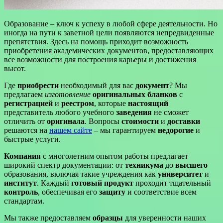
Образование – ключ к успеху в любой сфере деятельности. Но
иногда на пути к заветной цели появляются непредвиденные
препятствия. Здесь на помощь приходит возможность
приобретения академических документов, предоставляющих
все возможности для построения карьеры и достижения
высот.
Где
приобрести
необходимый для вас
документ
? Мы
предлагаем
изготовление
оригинальных
бланков
с
регистрацией
и
реестром
, которые
настоящий
представитель любого учебного
заведения
не сможет
отличить от
оригинала
. Вопросы
стоимости
и
доставки
решаются на
нашем сайте
– мы гарантируем
недорогие
и
быстрые услуги.
Компания
с многолетним опытом работы предлагает
широкий спектр документации: от
техникума
до
высшего
образования, включая такие учреждения как
университет
и
институт
. Каждый
готовый
продукт
проходит тщательный
контроль
, обеспечивая его
защиту
и соответствие всем
стандартам.
Мы также предоставляем
образцы
для уверенности наших