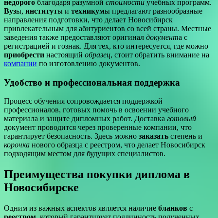
недорого
благодаря разумной
стоимости
учебных программ.
Вуз
ы,
институт
ы и
техникум
ы предлагают разнообразные
направления подготовки, что делает Новосибирск
привлекательным для абитуриентов со всей страны. Местные
заведения также предоставляют оригинал
документ
а с
регистрацией и гознак. Для тех, кто интересуется, где можно
приобрести
настоящий
образец
, стоит обратить внимание на
компании
по изготовлению документов.
Удобство и профессиональная поддержка
Процесс обучения сопровождается поддержкой
профессионалов, готовых помочь в освоении учебного
материала и защите дипломных работ. Доставка
готовый
документ проводится через проверенные компании, что
гарантирует безопасность. Здесь можно
заказать
степень и
корочка
нового образца с реестром, что делает Новосибирск
подходящим местом для будущих специалистов.
Преимущества покупки диплома в
Новосибирске
Одним из важных аспектов является наличие
бланков
с
реестром
, который гарантирует подлинность полученных