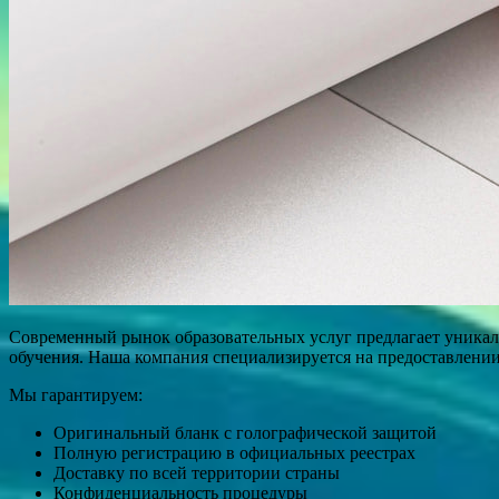
Современный рынок образовательных услуг предлагает уникал
обучения. Наша компания специализируется на предоставлении
Мы гарантируем:
Оригинальный бланк с голографической защитой
Полную регистрацию в официальных реестрах
Доставку по всей территории страны
Конфиденциальность процедуры