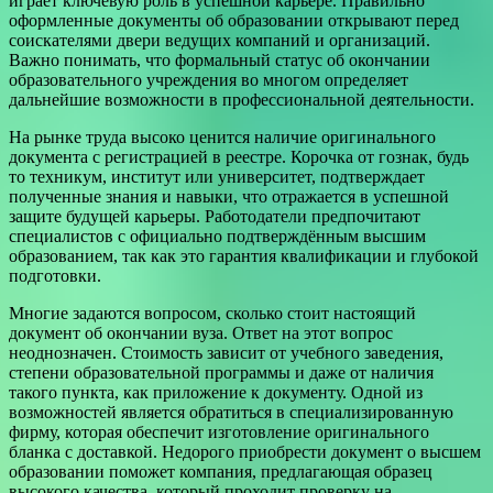
играет ключевую роль в успешной карьере. Правильно
оформленные документы об образовании открывают перед
соискателями двери ведущих компаний и организаций.
Важно понимать, что формальный статус об окончании
образовательного учреждения во многом определяет
дальнейшие возможности в профессиональной деятельности.
На рынке труда высоко ценится наличие оригинального
документа с регистрацией в реестре. Корочка от гознак, будь
то техникум, институт или университет, подтверждает
полученные знания и навыки, что отражается в успешной
защите будущей карьеры. Работодатели предпочитают
специалистов с официально подтверждённым высшим
образованием, так как это гарантия квалификации и глубокой
подготовки.
Многие задаются вопросом, сколько стоит настоящий
документ об окончании вуза. Ответ на этот вопрос
неоднозначен. Стоимость зависит от учебного заведения,
степени образовательной программы и даже от наличия
такого пункта, как приложение к документу. Одной из
возможностей является обратиться в специализированную
фирму, которая обеспечит изготовление оригинального
бланка с доставкой. Недорого приобрести документ о высшем
образовании поможет компания, предлагающая образец
высокого качества, который проходит проверку на