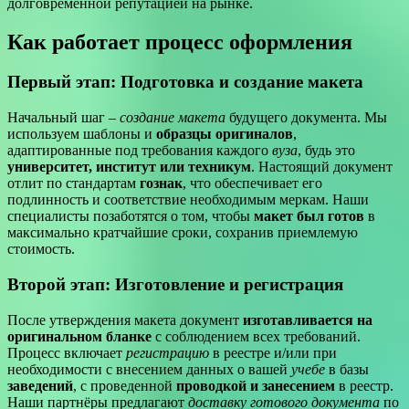
долговременной репутацией на рынке.
Как работает процесс оформления
Первый этап: Подготовка и создание макета
Начальный шаг –
создание макета
будущего документа. Мы
используем шаблоны и
образцы оригиналов
,
адаптированные под требования каждого
вуза
, будь это
университет, институт или техникум
. Настоящий документ
отлит по стандартам
гознак
, что обеспечивает его
подлинность и соответствие необходимым меркам. Наши
специалисты позаботятся о том, чтобы
макет был готов
в
максимально кратчайшие сроки, сохранив приемлемую
стоимость.
Второй этап: Изготовление и регистрация
После утверждения макета документ
изготавливается на
оригинальном бланке
с соблюдением всех требований.
Процесс включает
регистрацию
в реестре и/или при
необходимости с внесением данных о вашей
учебе
в базы
заведений
, с проведенной
проводкой и занесением
в реестр.
Наши партнёры предлагают
доставку готового документа
по