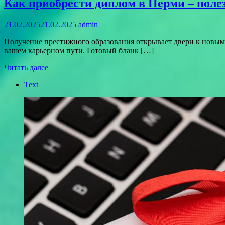
Как приобрести диплом в Перми – поле
21.02.2025
21.02.2025
admin
Получение престижного образования открывает двери к новы
вашем карьерном пути. Готовый бланк […]
Читать далее
Text