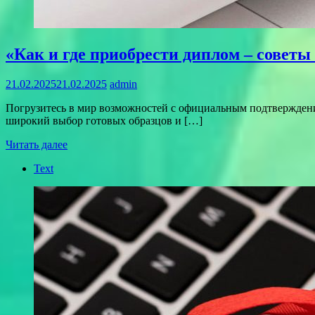
«Как и где приобрести диплом – советы
21.02.2025
21.02.2025
admin
Погрузитесь в мир возможностей с официальным подтверждени
широкий выбор готовых образцов и […]
Читать далее
Text