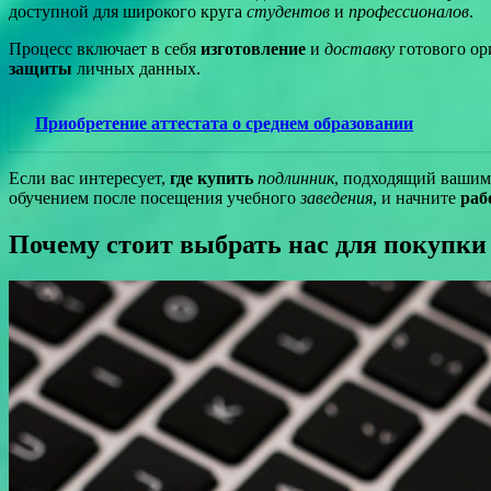
доступной для широкого круга
студентов
и
профессионалов
.
Процесс включает в себя
изготовление
и
доставку
готового ори
защиты
личных данных.
Приобретение аттестата о среднем образовании
Если вас интересует,
где купить
подлинник
, подходящий вашим 
обучением после посещения учебного
заведения
, и начните
раб
Почему стоит выбрать нас для покупки