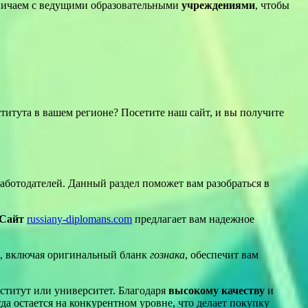
ничаем с ведущими образовательными
учреждениями
, чтобы
итута в вашем регионе? Посетите наш сайт, и вы получите
аботодателей. Данный раздел поможет вам разобраться в
Сайт
russiany-diplomans.com
предлагает вам надежное
, включая оригинальный бланк
гознака
, обеспечит вам
ститут или университет. Благодаря
высокому качеству
и
да остается на конкурентном уровне, что делает покупку