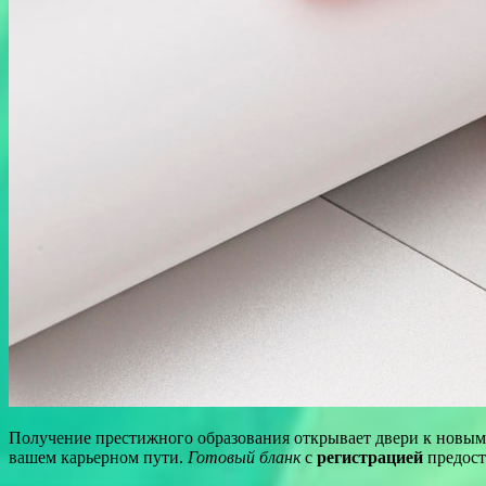
Получение престижного образования открывает двери к новы
вашем карьерном пути.
Готовый бланк
с
регистрацией
предоста