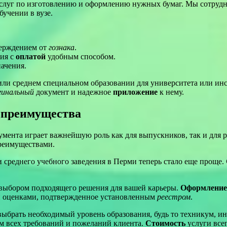
услуг по изготовлению и оформлению нужных бумаг. Мы сотруд
бучении в вузе.
верждением от
гознака
.
ия с
оплатой
удобным способом.
начения.
ли среднем специальном образовании для университета или инст
гинальный
документ и надежное
приложение
к нему.
и преимущества
мента играет важнейшую роль как для выпускников, так и для р
преимуществами.
среднего учебного заведения в Перми теперь стало еще проще.
 выбором подходящего решения для вашей карьеры.
Оформление
 оценками, подтвержденное установленным
реестром
.
выбрать необходимый уровень образования, будь то техникум, ин
м всех требований и пожеланий клиента.
Стоимость
услуги всег