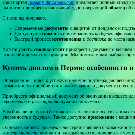
Наш портал
russiany-diplomans.com
предлагает полный спектр 
вы могли приобрести настоящий удостоверяющий
образец
об о
С нами вы получаете:
Современные
документы
с защитой от подделок и подт
Доступную
стоимость
и возможность
недорого
оформлен
Быстрый процесс
изготовления
и
доставка
до места наз
Хотите узнать,
сколько стоит
приобрести документ о высшем и
всю необходимую информацию. Мы поможем вам выбрать
ори
Купить диплом в Перми: особенности 
Образование – ключ к успеху, и наличие подтверждающего доку
возможностях приобретения такого важного документа и его 
Приобрести официальный документ об окончании высшего или 
оформление
и
регистрацию
нужного документа.
Вам больше не нужно беспокоиться о сложностях, связанных с
уверенность в будущем. Также доступно
приложение
с вашими
Одним из многих
преимуществ
сервиса является возможность 
компетентности
компании, каждый
заказ
выполняется с учето