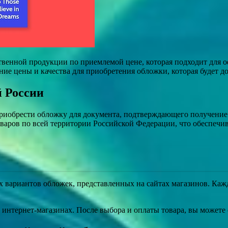
твенной продукции по приемлемой цене, которая подходит для 
ние цены и качества для приобретения обложки, которая будет 
й России
приобрести обложку для документа, подтверждающего получение
варов по всей территории Российской Федерации, что обеспечив
 вариантов обложек, представленных на сайтах магазинов. Кажд
 интернет-магазинах. После выбора и оплаты товара, вы можете