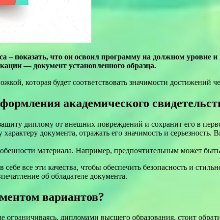
 – показать, что он освоил программу на должном уровне и 
кации — документ установленного образца.
жкой, которая будет соответствовать значимости достижений че
оформления академического свидетельст
 защиту диплому от внешних повреждений и сохранит его в перв
 характеру документа, отражать его значимость и серьезность. 
обенности материала. Например, предпочтительным может быть 
себе все эти качества, чтобы обеспечить безопасность и стиль
впечатление об обладателе документа.
иментом вариантов?
 не ограничиваясь, дипломами высшего образования, стоит обр