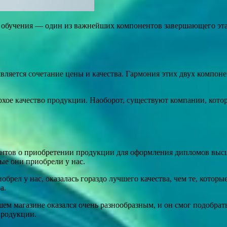
 обучения — один из важнейших компонентов завершающего эта
ляется сочетание цены и качества. Гармония этих двух компон
лохое качество продукции. Наоборот, существуют компании, ко
ентов о приобретении продукции для оформления дипломов выс
рые они приобрели у нас.
брел у нас, оказалась гораздо лучшего качества, чем те, которы
а.
шем магазине оказался очень разнообразным, и он смог подобра
продукции.