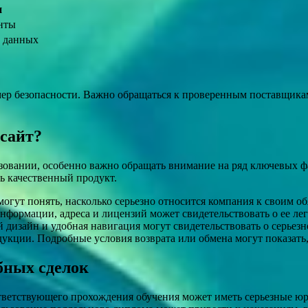
и
нты
х данных
ер безопасности. Важно обращаться к проверенным поставщикам
сайт?
азовании, особенно важно обращать внимание на ряд ключевых 
ь качественный продукт.
огут понять, насколько серьезно относится компания к своим об
формации, адреса и лицензий может свидетельствовать о ее ле
дизайн и удобная навигация могут свидетельствовать о серьезно
одукции. Подробные условия возврата или обмена могут показать
бных сделок
ответствующего прохождения обучения может иметь серьезные ю