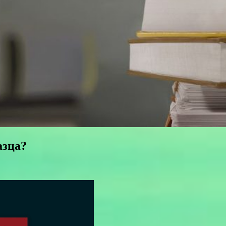
азца?