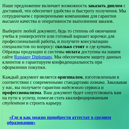
Наше предложение включает возможность
заказать диплом
с
доставкой, что обеспечит удобство и быстроту получения. Мы
сотрудничаем с проверенными компаниями для гарантии
высшего
качества и оперативности выполнения заказов.
Выберите любой документ, будь то степень об окончании
учебы в университете или готовый вариант корочки для
профессиональной работы, и получите консультацию
специалистов по вопросу:
сколько стоит
и где
купить
.
Образцы продукции и системы
оплата
доступны на нашем
сайте
Russiany Diplomans
. Мы обеспечиваем защиту данных
клиентов и гарантируем конфиденциальность при
оформлении покупки.
Каждый документ является
оригиналом
, изготовленным в
соответствии с современными стандартами
гознака
. Заказывая
у нас, вы получаете гарантии
надежного
сервиса и
профессионализма
. Ваш документ будет сопутствовать вам
на пути к успеху, помогая стать квалифицированным
студентом
и строить карьеру.
«Где и как можно приобрести аттестат о среднем
образовании»