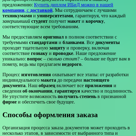
предложению:
Купить диплом ИБиД можно в нашей
компании
, с
доставкой
. Мы сотрудничаем с лучшими
техникумами
и
университетами
, гарантируя, что каждый
завершивший
студент
получит
макет
и
корочку
,
соответствующие всем требованиям.
Мы предоставляем
оригинал
в полном соответствии с
требуемыми
стандартами
и
бланками
. Все
документы
проходят тщательную
защиту
и проверку, включая
соответствие
гознаку
и
проводке
. Наше предложение
уникально:
вопрос
–
сколько стоит
? – больше не будет вам в
помеху, ведь мы предлагаем
недорого
.
Процесс
изготовления
охватывает все этапы: от разработки
индивидуального
макета
до передачи
настоящего
документа
. Наш
образец
включает все
приложения
и
сведения
об окончании
,
гарантируя
качество и подлинность.
Не упустите возможность
получить
степень
в признанной
фирме
и обеспечить свое будущее.
Способы оформления заказа
Организация процесса заказа документов может проходить в
несколько этапов, в зависимости от выбранного типа и