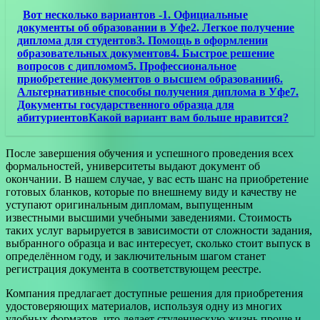
Вот несколько вариантов -1. Официальные
документы об образовании в Уфе2. Легкое получение
диплома для студентов3. Помощь в оформлении
образовательных документов4. Быстрое решение
вопросов с дипломом5. Профессиональное
приобретение документов о высшем образовании6.
Альтернативные способы получения диплома в Уфе7.
Документы государственного образца для
абитуриентовКакой вариант вам больше нравится?
После завершения обучения и успешного проведения всех
формальностей, университеты выдают документ об
окончании. В нашем случае, у вас есть шанс на приобретение
готовых бланков, которые по внешнему виду и качеству не
уступают оригинальным дипломам, выпущенным
известными высшими учебными заведениями. Стоимость
таких услуг варьируется в зависимости от сложности задания,
выбранного образца и вас интересует, сколько стоит выпуск в
определённом году, и заключительным шагом станет
регистрация документа в соответствующем реестре.
Компания предлагает доступные решения для приобретения
удостоверяющих материалов, используя одну из многих
удобных форматов, что делает студенческую жизнь проще и