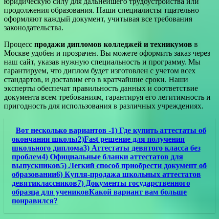
юридическую силу для дальнейшего трудоустройства или
продолжения образования. Наши специалисты тщательно
оформляют каждый документ, учитывая все требования
законодательства.
Процесс
продажи дипломов колледжей и техникумов
в
Москве удобен и прозрачен. Вы можете оформить заказ через
наш сайт, указав нужную специальность и программу. Мы
гарантируем, что диплом будет изготовлен с учетом всех
стандартов, и доставим его в кратчайшие сроки. Наши
эксперты обеспечат правильность данных и соответствие
документа всем требованиям, гарантируя его легитимность и
пригодность для использования в различных учреждениях.
Вот несколько вариантов -1) Где купить аттестаты об
окончании школы2)Fast решение для получения
школьного диплома3) Аттестаты девятого класса без
проблем4) Официальные бланки аттестатов для
выпускников5) Легкий способ приобрести документ об
образовании6) Купля-продажа школьных аттестатов
девятиклассников7) Документы государственного
образца для учениковКакой вариант вам больше
понравился?