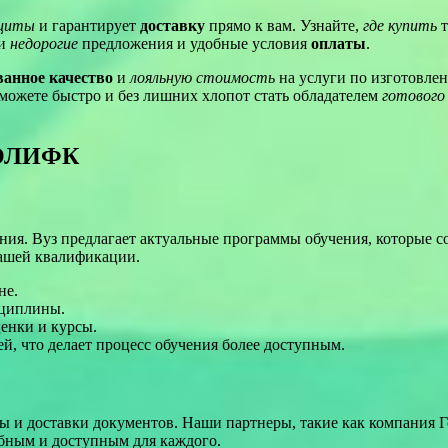
ащиты
и гарантирует
доставку
прямо к вам. Узнайте,
где купить
т
ши
недорогие
предложения и удобные условия
оплаты
.
ванное качество
и
лояльную стоимость
на услуги по изготовле
сможете быстро и без лишних хлопот стать обладателем
готового
ЦОЛИФК
ния. Вуз предлагает актуальные программы обучения, которые 
вашей квалификации.
не.
сциплины.
енки и курсы.
ей, что делает процесс обучения более доступным.
ы и доставки документов. Наши партнеры, такие как компания Г
обным и доступным для каждого.