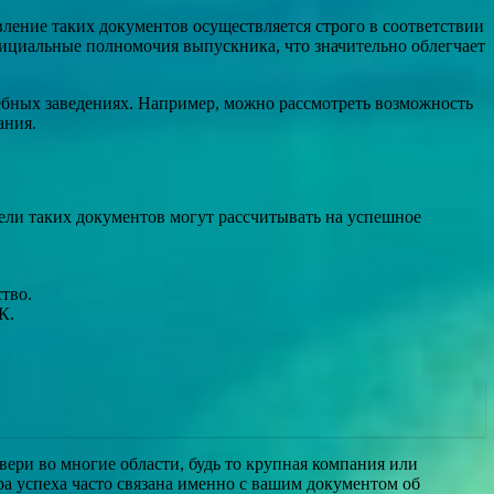
ение таких документов осуществляется строго в соответствии
ициальные полномочия выпускника, что значительно облегчает
чебных заведениях. Например, можно рассмотреть возможность
ания.
ели таких документов могут рассчитывать на успешное
тво.
К.
ри во многие области, будь то крупная компания или
ра успеха часто связана именно с вашим документом об