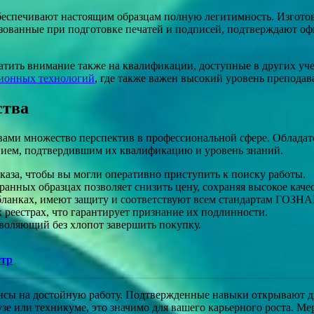
еспечивают настоящим образцам полную легитимность. Изготовл
зованные при подготовке печатей и подписей, подтверждают оф
братить внимание также на квалификации, доступные в других у
ционных технологий
, где также важен высокий уровень преподав
ства
вами множество перспектив в профессиональной сфере. Обладат
анием, подтвердившим их квалификацию и уровень знаний.
каза, чтобы вы могли оперативно приступить к поиску работы.
ранных образцах позволяет снизить цену, сохраняя высокое качес
бланках, имеют защиту и соответствуют всем стандартам ГОЗНА
реестрах, что гарантирует признание их подлинности.
зволяющий без хлопот завершить покупку.
стр
нсы на достойную работу. Подтвержденные навыки открывают две
узе или техникуме, это значимо для вашего карьерного роста. Ме