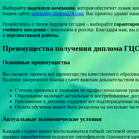
Выбирайте
надежную компанию
, которая обеспечит
гознак з
нашем сайте:
originality-diploma24.com
. Вас приятно удивят на
Позаботьтесь о своем будущем сегодня – выбирайте
гарантиро
учебного заведения
с внесением в
реестр
. Благодаря нам, вы 
и
перспективной работы
.
Преимущества получения диплома Г
Основные преимущества
Вы сможете оценить все преимущества качественного образова
Наличие заверенного бланка станет важным доказательством 
Степень признана и уважаема на профессиональном уров
Образование включает актуальные и востребованные ди
Приложение к диплому содержит все подтвержденные оц
Оплата обучения может быть разделена на несколько част
Актуальные экономические условия
Каждый студент может воспользоваться гибкой системой оплат
процесс приобретения недорогих сертификатов становится уд