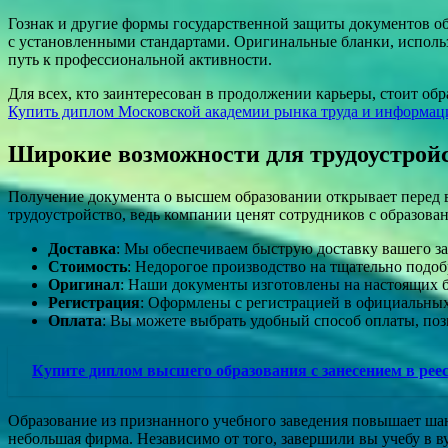
Гознак и другие формы государственной защиты документов об
с установленными стандартами. Оригинальные бланки, исполь
путь к профессиональной активности.
Для всех, кто заинтересован в продолжении карьеры, стоит о
Купить диплом Московской академии рынка труда и информа
Широкие возможности для трудоустрой
Получение документа о высшем образовании открывает перед 
трудоустройство, ведь компании ценят сотрудников с образов
Доставка
: Мы обеспечиваем быструю доставку вашего за
Стоимость
: Недорогое производство на тщательно подоб
Оригинал
: Наши документы изготовлены на настоящих 
Регистрация
: Оформлены с регистрацией в официальных 
Оплата
: Вы можете выбрать удобный способ оплаты, по
Купите диплом высшего образования с занесением в рее
Образование из признанного учебного заведения повышает ша
небольшая фирма. Независимо от того, завершили вы учебу в в