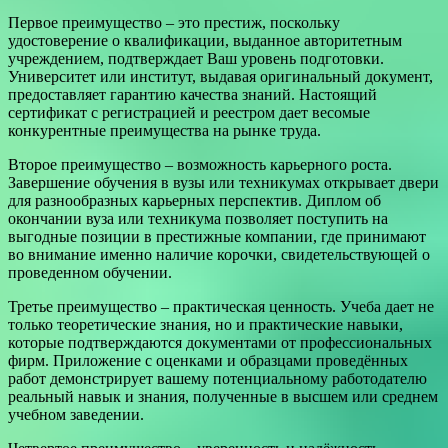
Первое преимущество – это престиж, поскольку
удостоверение о квалификации, выданное авторитетным
учреждением, подтверждает Ваш уровень подготовки.
Университет или институт, выдавая оригинальный документ,
предоставляет гарантию качества знаний. Настоящий
сертификат с регистрацией и реестром дает весомые
конкурентные преимущества на рынке труда.
Второе преимущество – возможность карьерного роста.
Завершение обучения в вузы или техникумах открывает двери
для разнообразных карьерных перспектив. Диплом об
окончании вуза или техникума позволяет поступить на
выгодные позиции в престижные компании, где принимают
во внимание именно наличие корочки, свидетельствующей о
проведенном обучении.
Третье преимущество – практическая ценность. Учеба дает не
только теоретические знания, но и практические навыки,
которые подтверждаются документами от профессиональных
фирм. Приложение с оценками и образцами проведённых
работ демонстрирует вашему потенциальному работодателю
реальный навык и знания, полученные в высшем или среднем
учебном заведении.