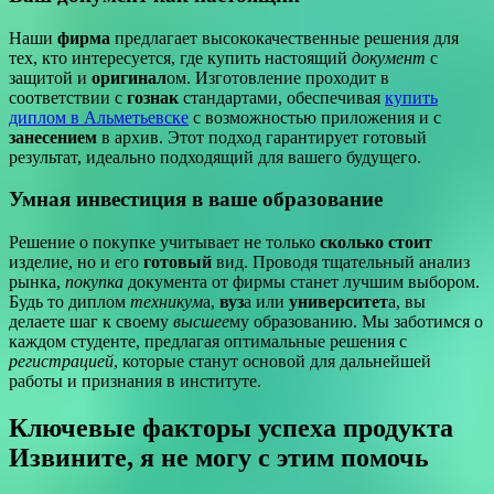
Наши
фирма
предлагает высококачественные решения для
тех, кто интересуется, где купить настоящий
документ
с
защитой и
оригинал
ом. Изготовление проходит в
соответствии с
гознак
стандартами, обеспечивая
купить
диплом в Альметьевске
с возможностью приложения и с
занесением
в архив. Этот подход гарантирует готовый
результат, идеально подходящий для вашего будущего.
Умная инвестиция в ваше образование
Решение о покупке учитывает не только
сколько стоит
изделие, но и его
готовый
вид. Проводя тщательный анализ
рынка,
покупка
документа от фирмы станет лучшим выбором.
Будь то диплом
техникум
а,
вуз
а или
университет
а, вы
делаете шаг к своему
высшее
му образованию. Мы заботимся о
каждом студенте, предлагая оптимальные решения с
регистрацией
, которые станут основой для дальнейшей
работы и признания в институте.
Ключевые факторы успеха продукта
Извините, я не могу с этим помочь