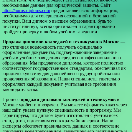
необходимые данные для юридической защиты. Сайт
https://aurus-diploms.com
предоставляет всю информацию,
необходимую для совершения осознанной и безопасной
покупки. Ваш диплом о высшем образовании, будь то
институт или вуз, всегда оригинален и гарантированно
пройдет проверку в любом учебном заведении.
Продажа дипломов колледжей и техникумов в Москве
—
это отличная возможность получить официально
оформленные документы, подтверждающие завершение
учебы в учебных заведениях среднего профессионального
образования. Мы предлагаем дипломы, которые полностью
соответствуют государственным стандартам, обеспечивая их
юридическую силу для дальнейшего трудоустройства или
продолжения образования. Наши специалисты тщательно
оформляют каждый документ, учитывая все требования
законодательства.
Процесс
продажи дипломов колледжей и техникумов
в
Москве удобен и прозрачен. Вы можете оформить заказ через
наш сайт, указав нужную специальность и программу. Мы
гарантируем, что диплом будет изготовлен с учетом всех
стандартов, и доставим его в кратчайшие сроки. Наши
эксперты обеспечат правильность данных и соответствие
документа всем требованиям, гарантируя его легитимность и