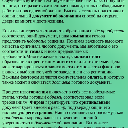
Обучение в вузе или техникуме позволяет не только получить
знания, но и развить жизненные навыки, столь необходимые в
работе и повседневной жизни. Высокая степень подготовки и
оригинальный
документ об окончании
способны открыть
двери ко многим достижениям.
Если вас интересует стоимость образования и
где приобрести
соответствующий документ, наша
компания
готова
предложить
недорогие
решения. Понимая важность высокого
качества оригинала любого документа, мы заботимся о его
соответствии
гознак
и всех предъявляемых
требований.Многие желают знать,
сколько стоит
образование в престижном
институте
или техникуме. Цена
может варьироваться в зависимости от множества факторов,
включая выбранное учебное заведение и его репутацию.
Важным фактором является окончательная
оплата
, в которую
также может включаться
доставка
готового документа.
Процесс
изготовления
включает в себя все необходимые
этапы, чтобы готовый
образец
соответствовал всем
требованиям.
Фирма
гарантирует, что
оригинальный
документ будет внесен
в реестр
, подтверждающий его
настоящую
регистрацию
. Наши специалисты подскажут, как
приобрести
корочку вашего заведения с полной
уверенностью в
документе
об окончании. Вы можете
заказать
оригинал в нашей фирме, и мы с радостью поможем