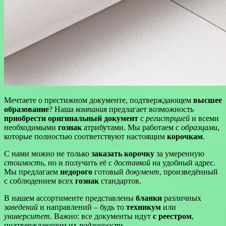
Мечтаете о престижном документе, подтверждающем
высшее
образование
? Наша
компания
предлагает возможность
приобрести оригинальный документ
с
регистрцией
и всеми
необходимыми
гознак
атрибутами. Мы работаем с
образцами
,
которые полностью соответствуют настоящим
корочкам
.
С нами можно не только
заказать корочку
за умеренную
стоимость
, но и получить её с
доставкой
на удобный адрес.
Мы предлагаем
недорого
готовый
документ
, произведённый
с соблюдением всех
гознак
стандартов.
В нашем ассортименте представлены
бланки
различных
заведений
и направлений – будь то
техникум
или
университет
. Важно: все документы идут
с реестром
,
подтверждающим их
подлинность
.