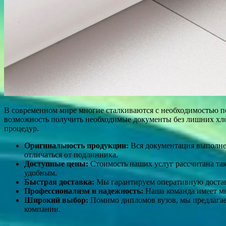
В современном мире многие сталкиваются с необходимостью по
возможность получить необходимые документы без лишних хло
процедур.
Оригинальность продукции:
Вся документация выполнен
отличаться от подлинника.
Доступные цены:
Стоимость наших услуг рассчитана так
удобным.
Быстрая доставка:
Мы гарантируем оперативную доставк
Профессионализм и надежность:
Наша команда имеет мно
Широкий выбор:
Помимо дипломов вузов, мы предлагаем
компании.