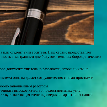
 или студент университета. Наш сервис предоставляет
нность в завтрашнем дне без утомительных бюрократических
ого документа тщательно разработан, чтобы ничем не
система оплаты делает сотрудничество с нами простым и
робно заполненным реестром.
ечивать высокое качество предоставляемых услуг.
ствует настоящая степень доверия и гарантии от нашей