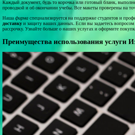
Каждый документ, будь то корочка или готовый бланк, выполн
проводкой и об окончании учебы. Все макеты проверены на точ
Наша
фирма
специализируется на поддержке студентов и проф
доставку
и защиту ваших данных. Если вы задаетесь вопросом
рассрочку. Узнайте больше о наших услугах и оформите покупк
Преимущества использования услуги Из