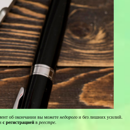
ент об окончании вы можете
недорого
и без лишних усилий.
 и
с регистрацией
в
реестре
.