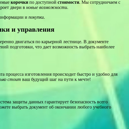
димые
корочки
по доступной
стоимости
. Мы сотрудничаем с
роет двери в
новые возможности
.
информации и
покупки
.
ики и управления
веренно двигаться по карьерной лестнице. В документе
ений подготовки, что дает возможность выбрать наиболее
та процесса изготовления происходит быстро и удобно для
лько стоит
ваш будущий шаг на пути к мечте!
стема защиты данных гарантирует безопасность всего
можете выбрать документ об окончании любого учебного