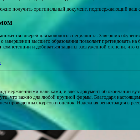
о можно получить оригинальный документ, подтверждающий ваш с
омом
множество дверей для молодого специалиста. Завершив обучени
 о завершении высшего образования позволяет претендовать на
и компетенции и добиваться защиты заслуженной степени, что с
о
подтвержденными навыками, и здесь документ об окончании ву
ути, что важно для любой крупной фирмы. Благодаря настоящем
ечнем проведенных курсов и оценок. Надежная регистрация в ре