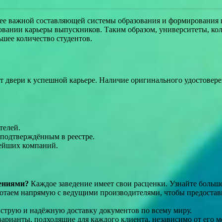
лее важной составляющей системы образования и формирования 
ровании карьеры выпускников. Таким образом, университеты, к
шее количество студентов.
 двери к успешной карьере. Наличие оригинального удостовере
телей.
подтверждённым в реестре.
нейших компаний.
жениями?
Каждое заведение имеет свои расценки. Узнайте больш
таем напрямую с ведущими производителями, чтобы предостав
струю и надёжную доставку документов по всему миру.
арианты, подходящие для каждого клиента, независимо от его м