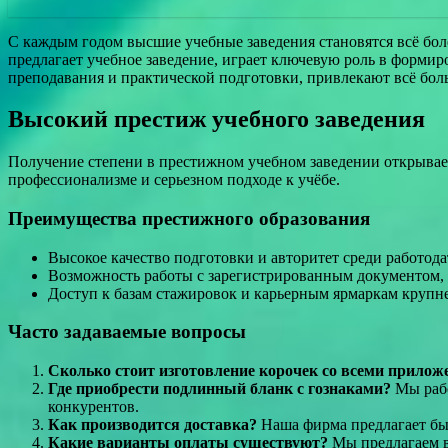
С каждым годом высшие учебные заведения становятся всё бо
предлагает учебное заведение, играет ключевую роль в форми
преподавания и практической подготовки, привлекают всё боль
Высокий престиж учебного заведения
Получение степени в престижном учебном заведении открывает
профессионализме и серьезном подходе к учёбе.
Преимущества престижного образования
Высокое качество подготовки и авторитет среди работода
Возможность работы с зарегистрированным документом, 
Доступ к базам стажировок и карьерным ярмаркам круп
Часто задаваемые вопросы
Сколько стоит изготовление корочек со всеми прило
Где приобрести подлинный бланк с гознаками?
Мы рабо
конкурентов.
Как производится доставка?
Наша фирма предлагает бы
Какие варианты оплаты существуют?
Мы предлагаем в