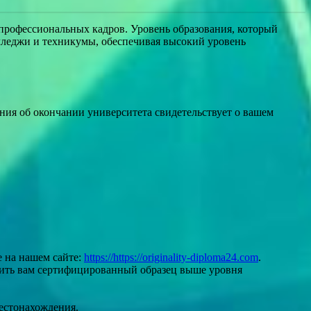
профессиональных кадров. Уровень образования, который
олледжи и техникумы, обеспечивая высокий уровень
ния об окончании университета свидетельствует о вашем
е на нашем сайте:
https://https://originality-diploma24.com
.
ить вам сертифицированный образец выше уровня
естонахождения.