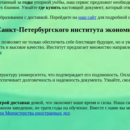
ботанный за
годы
упорной
учёбы
, наш сервис предложит необхо
ех
бланков
. Узнайте
где купить
настоящий документ, который отк
бразовании с доставкой. Перейдите на
наш сайт
для подробной 
анкт-Петербургского института эконом
позволяет не только обеспечить себе блестящее будущее, но и у
сть и высокое качество. Институт предлагает множество направл
у.
труктуру университета, что подтверждает его подлинность. Опла
еспечивает долговечность и надежность документа. Узнайте,
ско
трой доставки
домой, что экономит ваше время и силы. Наша си
жном заведении, не тратя годы на обучение. Вместе с нами вы 
ии Министерства иностранных дел
.