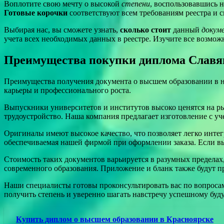
Воплотите свою мечту о высокой
степени
, воспользовавшись
Готовые корочки
соответствуют всем требованиям реестра и
Выбирая нас, вы сможете узнать,
сколько стоит
данный
докум
учета всех необходимых данных в реестре. Изучите все возмо
Преимущества покупки диплома Славян
Преимущества получения документа о высшем образовании в н
карьеры и профессионального роста.
Выпускники университетов и институтов высоко ценятся на р
трудоустройство. Наша компания предлагает изготовление с уче
Оригиналы имеют высокое качество, что позволяет легко инте
обеспечиваемая нашей фирмой при оформлении заказа. Если вы 
Стоимость таких документов варьируется в разумных пределах,
современного образования. Приложение и бланк также будут п
Наши специалисты готовы проконсультировать вас по вопросам
получить степень и уверенно шагать навстречу успешному буд
Купить диплом о высшем образовании в Красноярске