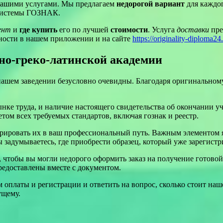
 нашими услугами. Мы предлагаем
недорогой вариант
для каждо
 системы ГОЗНАК.
ент
и
где купить
его по лучшей
стоимости
. Услуга
доставки
пре
жности в нашем приложении и на сайте
https://originality-diploma2
о-греко-латинской академии
ашем заведении безусловно очевидны. Благодаря оригинальному
ынке труда, и наличие настоящего свидетельства об окончании
том всех требуемых стандартов, включая гознак и реестр.
грировать их в ваш профессиональный путь. Важным элементом я
задумываетесь, где приобрести образец, который уже зарегистр
 чтобы вы могли недорого оформить заказ на получение готовой 
редоставлены вместе с документом.
 оплаты и регистрации и ответить на вопрос, сколько стоит на
ущему.