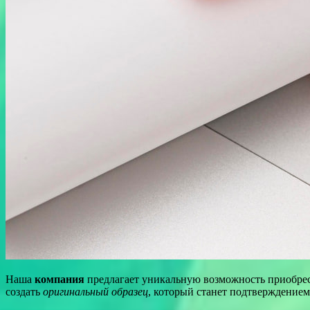
Наша
компания
предлагает уникальную возможность приобре
создать
оригинальный образец
, который станет подтверждение