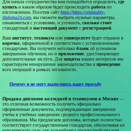
Для начала сотрудничества вам понадобится определить,
где
купить
и каким образом будет происходить
работа
по
изготовлении. Посетив сайт
https://https://originality-
diploma24.com
, вы сможете выбрать нужные параметры,
ознакомиться с условиями, и уточнить,
сколько стоит
стандартный и
настоящий документ
с
регистрацией
.
Ваш
институт
,
техникум
или
университет
будет отражен в
корочке
, оформленной в соответствии с установленными
стандартами. Вы получите нетолько
бланк
об успешном
завершении обучения, но и
приложение
, удостоверяющее
дополнительные заслуги. Для
защиты
ваших интересов мы
гарантируем ненарушение законодательства и
проведение
всех операций в рамках легальности.
Почему я не могу выполнить вашу просьбу
Продажа дипломов колледжей и техникумов в Москве
—
это отличная возможность получить официально
оформленные документы, подтверждающие завершение
учебы в учебных заведениях среднего профессионального
образования. Мы предлагаем дипломы, которые полностью
соответствуют государственным стандартам, обеспечивая их
юридическую силу для дальнейшего трудоустройства или