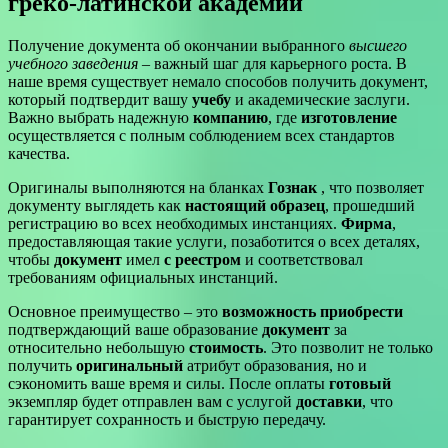
греко-латинской академии
Получение документа об окончании выбранного
высшего
учебного заведения
– важный шаг для карьерного роста. В
наше время существует немало способов получить документ,
который подтвердит вашу
учебу
и академические заслуги.
Важно выбрать надежную
компанию
, где
изготовление
осуществляется с полным соблюдением всех стандартов
качества.
Оригиналы выполняются на бланках
Гознак
, что позволяет
документу выглядеть как
настоящий образец
, прошедший
регистрацию во всех необходимых инстанциях.
Фирма
,
предоставляющая такие услуги, позаботится о всех деталях,
чтобы
документ
имел
с реестром
и соответствовал
требованиям официальных инстанций.
Основное преимущество – это
возможность приобрести
подтверждающий ваше образование
документ
за
относительно небольшую
стоимость
. Это позволит не только
получить
оригинальный
атрибут образования, но и
сэкономить ваше время и силы. После оплаты
готовый
экземпляр будет отправлен вам с услугой
доставки
, что
гарантирует сохранность и быструю передачу.